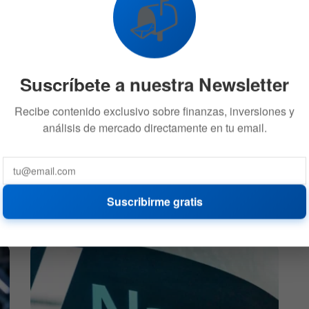
📬
Suscríbete a nuestra Newsletter
Los ingresos de SanDisk se
os y
disparan por la demanda de
Recibe contenido exclusivo sobre finanzas, inversiones y
s
almacenamiento para IA
análisis de mercado directamente en tu email.
5 DE AGOSTO DE 2026
548
551
Suscribirme gratis