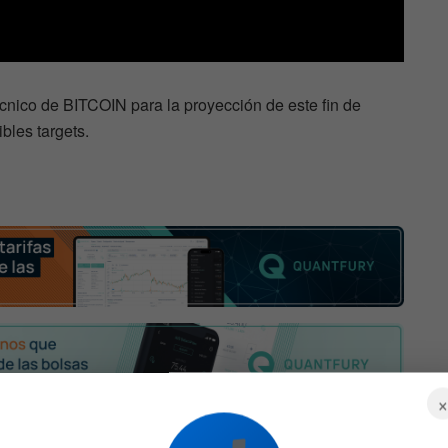
cnico de BITCOIN para la proyección de este fin de
ibles targets.