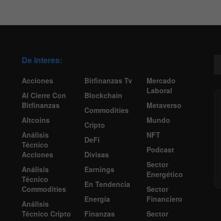
De Interes:
Acciones
Bitfinanzas Tv
Mercado
Laboral
Al Cierre Con
Blockchain
Bitfinanzas
Metaverso
Commodities
Altcoins
Mundo
Cripto
Análisis
NFT
DeFi
Técnico
Podcast
Acciones
Divisas
Sector
Análisis
Earnings
Energético
Técnico
En Tendencia
Commodities
Sector
Energía
Financiero
Análisis
Técnico Cripto
Finanzas
Sector