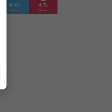
49.6k
4.7k
Followers
Followers