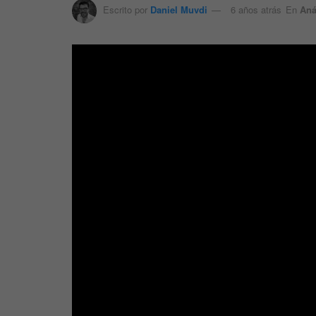
Escrito por
Daniel Muvdi
6 años atrás
En
Aná