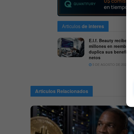
Articulos
de interes
E.l.f. Beauty recibe 50
millones en reembols
duplica sus beneficio
netos
5 DE AGOSTO DE 2026
Articulos
Relacionados