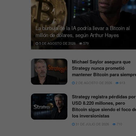
La burbuja de la IA podría llevar a Bitcoin al
millón de dólares, según Arthur Hayes
5 DE AGOSTO DE 2026
579
Michael Saylor asegura que
Strategy nunca prometió
mantener Bitcoin para siempr
2 DE AGOSTO DE 2026
613
Strategy registra pérdidas por
USD 8.220 millones, pero
Bitcoin sigue siendo el foco d
los inversionistas
31 DE JULIO DE 2026
710