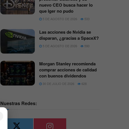
nuevo CEO busca hacer lo
que Iger no pudo
5 DE AGOSTO DE 2026
533
Las acciones de Nvidia se
disparan, ¿gracias a SpaceX?
5 DE AGOSTO DE 2026
590
Morgan Stanley recomienda
comprar acciones de calidad
con buenos dividendos
30 DE JULIO DE 2026
628
Nuestras Redes:
×