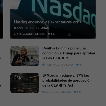
Nasdaq enciende las expectativas con un
movimiento histórico
5 DE AGOSTO DE 2026
559
Cynthia Lummis pone una
condición a Trump para aprobar
e
la Ley CLARITY
1 DE AGOSTO DE 2026
647
JPMorgan reduce al 37% las
probabilidades de aprobación
e
de la CLARITY Act
30 DE JULIO DE 2026
653