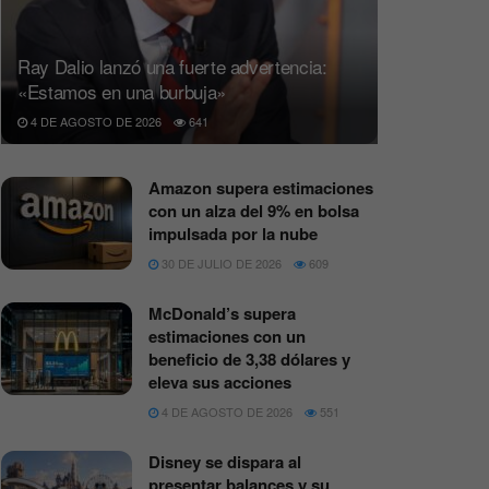
Ray Dalio lanzó una fuerte advertencia:
«Estamos en una burbuja»
4 DE AGOSTO DE 2026
641
Amazon supera estimaciones
con un alza del 9% en bolsa
impulsada por la nube
30 DE JULIO DE 2026
609
McDonald’s supera
estimaciones con un
beneficio de 3,38 dólares y
eleva sus acciones
4 DE AGOSTO DE 2026
551
Disney se dispara al
presentar balances y su