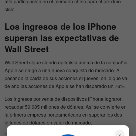
alta participación en el mercado chino para el próximo
ciclo.
Los ingresos de los iPhone
superan las expectativas de
Wall Street
Wall Street sigue siendo optimista acerca de la compañía.
Apple se dirige a una nueva conquista de mercado. A
pesar de la caída de sus acciones el jueves, en lo que va
de año las acciones de Apple se han disparado un 76%.
Los ingresos por venta de dispositivos iPhone lograron
recaudar 59.685 millones de dólares. Así se convierte en
la primera empresa norteamericana en superar los dos
billones de dólares en valor de mercado.
×
Todos estos factores indican que Apple está preparada