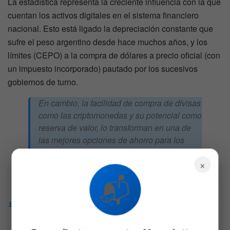
La estadística representa la creciente influencia con la que
cuentan los activos digitales en el sistema financiero
nacional. Esto está ligado la depreciación constante que
sufre el peso argentino desde hace muchos años, y los
límites (CEPO) a la compra de dólares a precio oficial (con
un impuesto incorporado) pautado por los sucesivos
gobiernos de turno.
En cambio, la facilidad de compra de divisas
como las criptomonedas y su potencial como
reserva de valor, lo transforman en una de
las mejores opciones de ahorro para los
argentinos
×
📬
Descargo de responsabilidad: Toda la información 
encontrada en Bitfinanzas es dada con la mejor 
intención, esta no representa ninguna recomendación 
de inversión y es solo para fines informativos. 