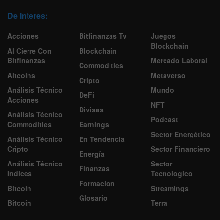
De Interes:
Acciones
Bitfinanzas Tv
Juegos
Blockchain
Al Cierre Con
Blockchain
Bitfinanzas
Mercado Laboral
Commodities
Altcoins
Metaverso
Cripto
Análisis Técnico
Mundo
DeFi
Acciones
NFT
Divisas
Análisis Técnico
Podcast
Commodities
Earnings
Sector Energético
Análisis Técnico
En Tendencia
Cripto
Sector Financiero
Energía
Análisis Técnico
Sector
Finanzas
Indices
Tecnologico
Formacion
Bitcoin
Streamings
Glosario
Bitcoin
Terra