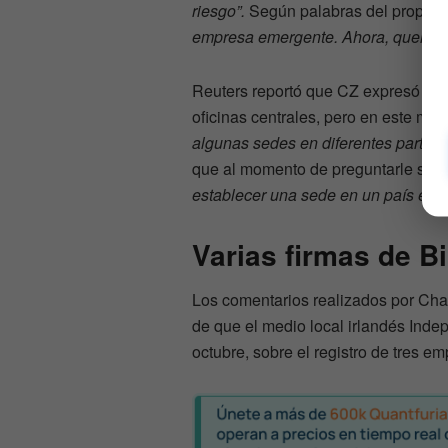
riesgo”.
Según palabras del propio di
empresa emergente. Ahora, queremos
Reuters reportó que CZ expresó qu
oficinas centrales, pero en este mo
algunas sedes en diferentes partes
que al momento de preguntarle sobr
establecer una sede en un país en p
Varias firmas de B
Los comentarios realizados por Cha
de que el medio local irlandés Inde
octubre, sobre el registro de tres e