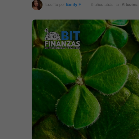
Escrito por
Emily F
5 años atrás
En
Altcoins