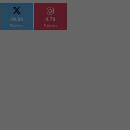
49.6k
4.7k
Followers
Followers