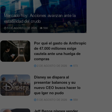
Mercado hoy: Acciones avanzan ante la
estabilidad del crudo
5 DE AGOSTO DE 2026
566
Por qué el gasto de Anthropic
de 47.000 millones exige
cautela ante una huelga de
compras
2 DE AGOSTO DE 2026
573
Disney se dispara al
presentar balances y su
nuevo CEO busca hacer lo
que Iger no pudo
5 DE AGOSTO DE 2026
559
Jeff Bezos planea vender