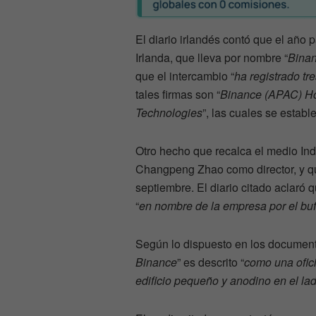
El diario irlandés contó que el año 
Irlanda, que lleva por nombre “
Binan
que el intercambio “
ha registrado tr
tales firmas son “
Binance (APAC) Ho
Technologies
”, las cuales se estab
Otro hecho que recalca el medio In
Changpeng Zhao como director, y que 
septiembre. El diario citado aclaró
“
en nombre de la empresa por el bu
Según lo dispuesto en los document
Binance
” es descrito “
como una ofici
edificio pequeño y anodino en el la