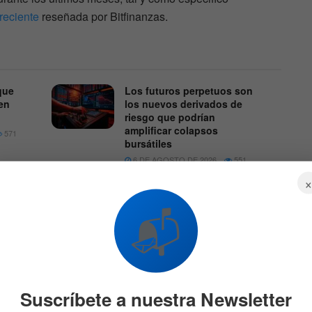
 reciente
reseñada por Bitfinanzas.
que
Los futuros perpetuos son
en
los nuevos derivados de
riesgo que podrían
amplificar colapsos
571
bursátiles
6 DE AGOSTO DE 2026
551
📬
icó que se han dado cuenta que para mejorar su relación
tan tener una entidad centralizada que les permita “
tener
Suscríbete a nuestra Newsletter
as partes interesadas, la transparencia y los controles de