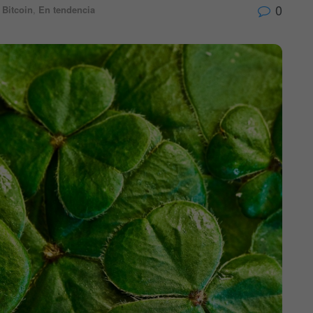
0
,
Bitcoin
,
En tendencia