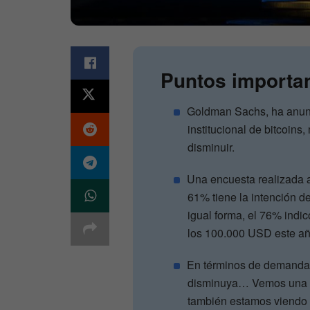
Puntos importa
Goldman Sachs, ha anun
institucional de bitcoin
disminuir.
Una encuesta realizada a
61% tiene la intención d
igual forma, el 76% indicó
los 100.000 USD este añ
En términos de demanda i
disminuya… Vemos una g
también estamos viendo e