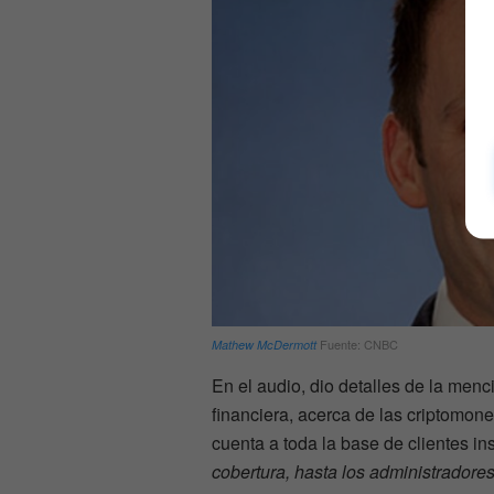
Fuente: CNBC
Mathew McDermott
En el audio, dio detalles de la menc
financiera, acerca de las criptomon
cuenta a toda la base de clientes in
cobertura, hasta los administradore