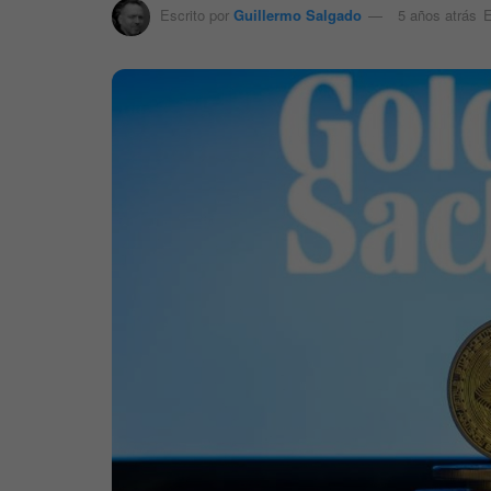
Escrito por
Guillermo Salgado
5 años atrás