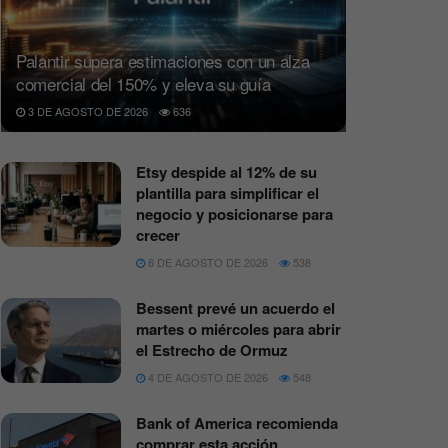
Palantir supera estimaciones con un alza
comercial del 150% y eleva su guía
3 DE AGOSTO DE 2026
636
Etsy despide al 12% de su
plantilla para simplificar el
negocio y posicionarse para
crecer
6 DE AGOSTO DE 2026
538
Bessent prevé un acuerdo el
martes o miércoles para abrir
el Estrecho de Ormuz
4 DE AGOSTO DE 2026
548
Bank of America recomienda
comprar esta acción