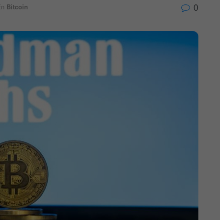
0
En
Bitcoin