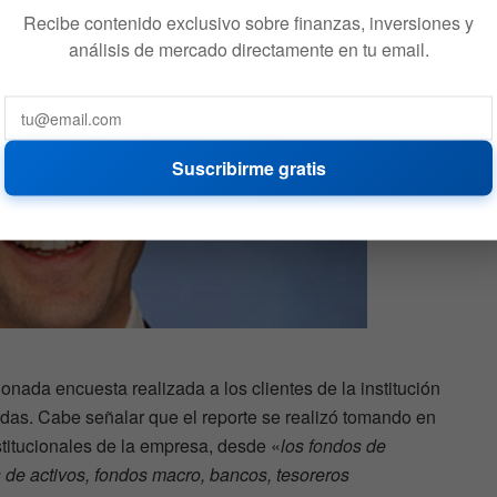
Recibe contenido exclusivo sobre finanzas, inversiones y
análisis de mercado directamente en tu email.
Suscribirme gratis
ionada encuesta realizada a los clientes de la institución
edas. Cabe señalar que el reporte se realizó tomando en
stitucionales de la empresa, desde «
los fondos de
s de activos, fondos macro, bancos, tesoreros