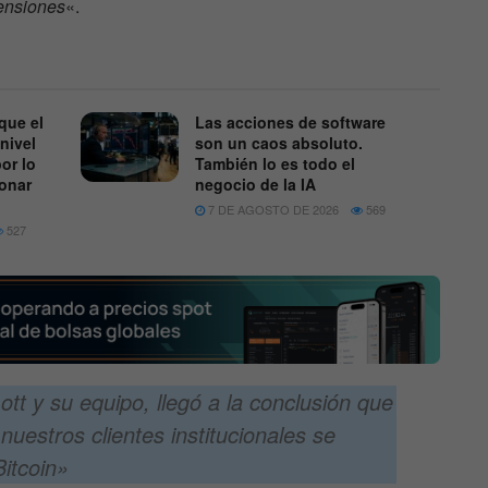
pensiones
«.
que el
Las acciones de software
nivel
son un caos absoluto.
or lo
También lo es todo el
onar
negocio de la IA
7 DE AGOSTO DE 2026
569
527
t y su equipo, llegó a la conclusión que
nuestros clientes institucionales se
itcoin»