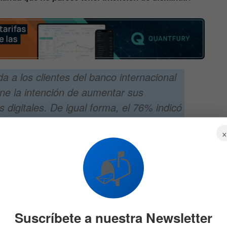
a a los clientes del banco internacional
ne la intención de aumentar sus
digitales. De igual forma, el 76% indicó
in podría llegar al nivel de los 100.000
📬
ctivos Digitales de la División de Mercados Globales de
t
, realizó un análisis al respecto del comercio de
tucionales.
Suscríbete a nuestra Newsletter