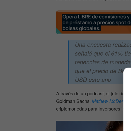
Una encuesta realizad
señaló que el 61% tie
tenencias de monedas 
que el precio de Bitco
USD este año
A través de un podcast, el jefe de A
Goldman Sachs,
Mathew McDermot
criptomonedas para inversores insti