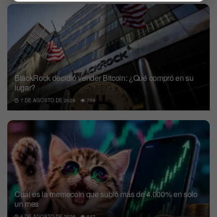
BlackRock decidió vender Bitcoin: ¿Qué compró en su
lugar?
7 DE AGOSTO DE 2026
709
Cuál es la memecoin que subió más de 4.000% en solo
un mes
6 DE AGOSTO DE 2026
642