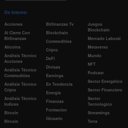
De Interes:
Acciones
Bitfinanzas Tv
Juegos
Blockchain
Al Cierre Con
Blockchain
Bitfinanzas
Mercado Laboral
Commodities
Altcoins
Metaverso
Cripto
Análisis Técnico
Mundo
DeFi
Acciones
NFT
Divisas
Análisis Técnico
Podcast
Commodities
Earnings
Sector Energético
Análisis Técnico
En Tendencia
Cripto
Sector Financiero
Energía
Análisis Técnico
Sector
Finanzas
Indices
Tecnologico
Formacion
Bitcoin
Streamings
Glosario
Bitcoin
Terra