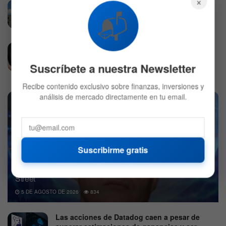
×
¿Qué es la Reserva Federal (Fed) y cómo
📬
afecta tu dinero?
27 DE MAYO DE 2026
812
Aave
25 DE AGOSTO DE 2020
579
Suscríbete a nuestra Newsletter
Recibe contenido exclusivo sobre finanzas, inversiones y
análisis de mercado directamente en tu email.
Suscribirme gratis
Michael Burry anticipa un colapso histórico en Wall
Street
5 DE AGOSTO DE 2026
834
Las acciones de Datadog caen a pesar de