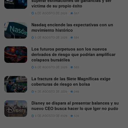
superar estimaciones de ganancias y ser
víctima de su propio éxito
6 DE AGOSTO DE 2026
567
Nasdaq enciende las expectativas con un
movimiento histórico
5 DE AGOSTO DE 2026
584
Los futuros perpetuos son los nuevos
derivados de riesgo que podrían amplificar
colapsos bursátiles
6 DE AGOSTO DE 2026
563
La fractura de las Siete Magníficas exige
coberturas de riesgo en bolsa
4 DE AGOSTO DE 2026
548
Disney se dispara al presentar balances y su
nuevo CEO busca hacer lo que Iger no pudo
5 DE AGOSTO DE 2026
570