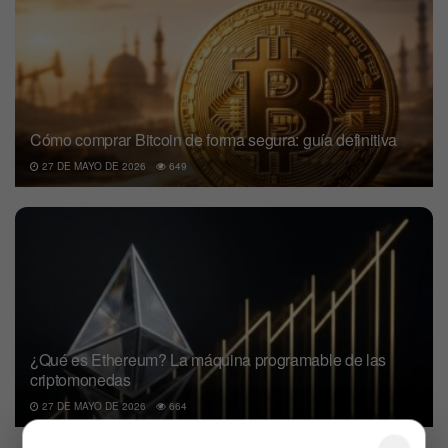
Cómo comprar Bitcoin de forma segura: guía definitiva
27 DE MAYO DE 2026
649
¿Qué es Ethereum? La máquina programable de las
criptomonedas
27 DE MAYO DE 2026
664