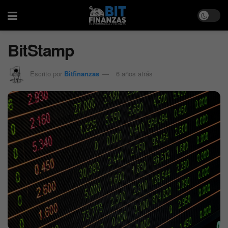
BitStamp
Escrito por
Bitfinanzas
6 años atrás