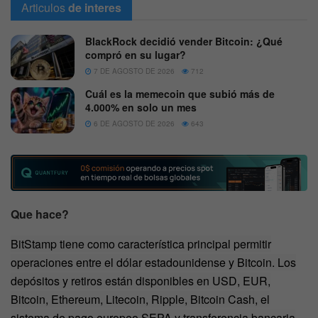
Articulos
de interes
BlackRock decidió vender Bitcoin: ¿Qué
compró en su lugar?
7 DE AGOSTO DE 2026
712
Cuál es la memecoin que subió más de
4.000% en solo un mes
6 DE AGOSTO DE 2026
643
Que hace?
BitStamp tiene como característica principal permitir
operaciones entre el dólar estadounidense y Bitcoin. Los
depósitos y retiros están disponibles en USD, EUR,
Bitcoin, Ethereum, Litecoin, Ripple, Bitcoin Cash, el
sistema de pago europeo SEPA y transferencia bancaria