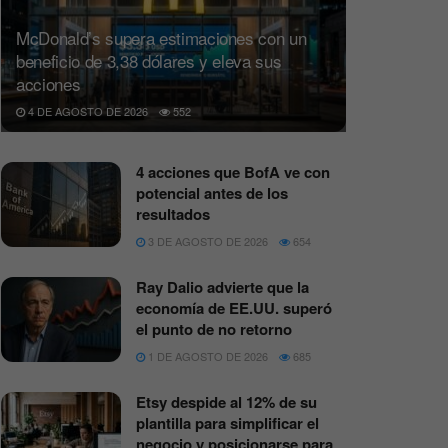
McDonald’s supera estimaciones con un
beneficio de 3,38 dólares y eleva sus
acciones
4 DE AGOSTO DE 2026
552
4 acciones que BofA ve con
potencial antes de los
resultados
3 DE AGOSTO DE 2026
654
Ray Dalio advierte que la
economía de EE.UU. superó
el punto de no retorno
1 DE AGOSTO DE 2026
685
Etsy despide al 12% de su
plantilla para simplificar el
negocio y posicionarse para