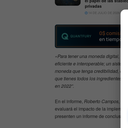
el papel de las stable
privadas
14 DE JULIO DE 2026
6
«Para tener una moneda digital, se
eficiente e interoperable; un siste
moneda que tenga credibilidad, que 
que tienes todos los ingredientes p
en 2022”.
En el informe,
Roberto Campos,
hace
evaluará el impacto de la implement
presenten un informe de conclusion