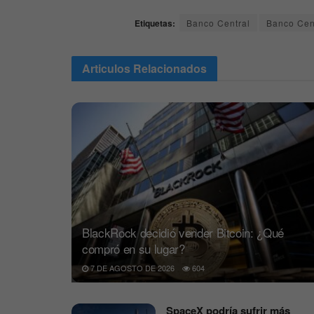
Etiquetas:
Banco Central
Banco Cent
Articulos
Relacionados
BlackRock decidió vender Bitcoin: ¿Qué
compró en su lugar?
7 DE AGOSTO DE 2026
604
SpaceX podría sufrir más