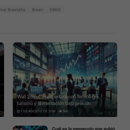
ral Brasileño
Brasil
CBDC
Wall Street: Preapertura con tecnología,
turismo y alimentación bajo presión
7 DE AGOSTO DE 2026
566
Cuál es la memecoin que subió