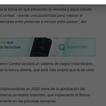
C
se diferencia de una criptomoneda, ya que las
CBDC
ia la forma en que presentan la moneda y sigue siendo
ís emisor,
«siendo una posibilidad para mejorar el
rciales entre personas e incluso entre países”, dijo
Banco Central lanzará un sistema de pagos instantáneos,
r la banca abierta, que será más amplia que la de otros
implementarse en 2022 viene de la aprobación del
 sistema cambiario brasileño, que implemento el Banco
lemente en las próximas semanas.