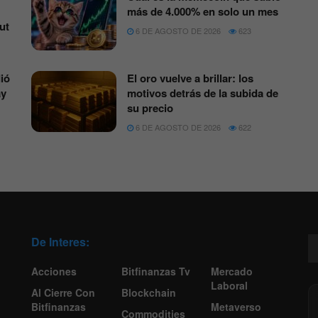
más de 4.000% en solo un mes
ut
6 DE AGOSTO DE 2026
623
ió
El oro vuelve a brillar: los
ay
motivos detrás de la subida de
su precio
6 DE AGOSTO DE 2026
622
De Interes:
Acciones
Bitfinanzas Tv
Mercado
Laboral
Al Cierre Con
Blockchain
Bitfinanzas
Metaverso
Commodities