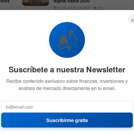
coins
digital hasta 2030
12 DE JULIO DE 2026
640
61
📬
 necesita un sistema de pago instantáneo que sea
ma abierto, donde se pueda crear competencia; y una
Suscríbete a nuestra Newsletter
sea convertible e internacional. Después de eso, creo
Recibe contenido exclusivo sobre finanzas, inversiones y
ara tener una moneda digital. Creemos que la tendremos
análisis de mercado directamente en tu email.
 mención de la creación de un grupo de trabajo, el cual
ación de la moneda digital en Brasil, esperando que
Suscribirme gratis
es en 6 meses.