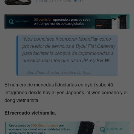
29 DE JULIO DE 2026
647
“Nos complace incorporar MoonPay como
proveedor de servicios a Bybit Fiat Gateway
para facilitar la compra de criptomonedas a
nuestros usuarios que usan JP ¥ y KR ₩.
Ben Zhou, director ejecutivo de Bybit
El número de monedas fiduciarias en bybit sube 43,
integrando desde hoy al yen Japonés, el won coreano y el
dong vietnamita
El mercado vietnamita.