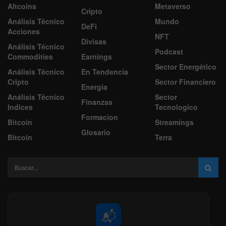
Altcoins
Metaverso
Cripto
Análisis Técnico
Mundo
DeFi
Acciones
NFT
Divisas
Análisis Técnico
Podcast
Commodities
Earnings
Sector Energético
Análisis Técnico
En Tendencia
Cripto
Sector Financiero
Energía
Análisis Técnico
Sector
Finanzas
Indices
Tecnologico
Formacion
Bitcoin
Streamings
Glosario
Bitcoin
Terra
📬