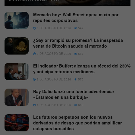
Mercado hoy: Wall Street opera mixto por
reportes corporativos
6 DE AGOSTO DE 2026
542
¿Saylor rompió su promesa? La inesperada
venta de Bitcoin sacude al mercado
3 DE AGOSTO DE 2026
587
El indicador Buffett alcanza un récord del 230%
y anticipa retornos mediocres
3 DE AGOSTO DE 2026
575
Ray Dalio lanzó una fuerte advertencia:
«Estamos en una burbuja»
4 DE AGOSTO DE 2026
648
Los futuros perpetuos son los nuevos
derivados de riesgo que podrían amplificar
colapsos bursátiles