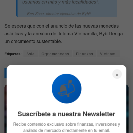
usuarios en más y más localidades”.
Ben Zhou, director ejecutivo de Bybit
Se espera que con el anuncio de las nuevas monedas
asiáticas y la anexión del idioma Vietnamita, Bybit tenga
un crecimiento sustentable.
Etiquetas:
Asia
Crptomonedas
Finanzas
Vietnam.
Articulos
Relacionados
×
📬
Suscríbete a nuestra Newsletter
Recibe contenido exclusivo sobre finanzas, inversiones y
Cuál es la memecoin que subió más de 4.000% en solo
análisis de mercado directamente en tu email.