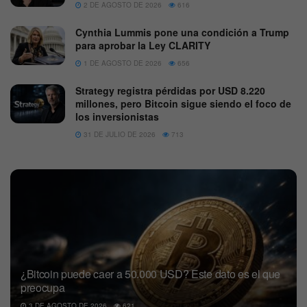
2 DE AGOSTO DE 2026
616
Cynthia Lummis pone una condición a Trump
para aprobar la Ley CLARITY
1 DE AGOSTO DE 2026
656
Strategy registra pérdidas por USD 8.220
millones, pero Bitcoin sigue siendo el foco de
los inversionistas
31 DE JULIO DE 2026
713
¿Bitcoin puede caer a 50.000 USD? Este dato es el que
preocupa
3 DE AGOSTO DE 2026
621