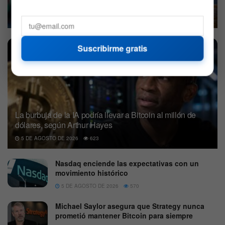
un mes
6 DE AGOSTO DE 2026
550
Suscribirme gratis
La burbuja de la IA podría llevar a Bitcoin al millón de
dólares, según Arthur Hayes
5 DE AGOSTO DE 2026
623
Nasdaq enciende las expectativas con un
movimiento histórico
5 DE AGOSTO DE 2026
570
Michael Saylor asegura que Strategy nunca
prometió mantener Bitcoin para siempre