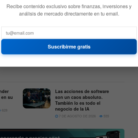
Recibe contenido exclusivo sobre finanzas, inversiones y
mento que atraviesa el metal amarillo.
En febrero cerró
análisis de mercado directamente en tu email.
endo más de
100 USD
. Este jueves el oro vuelve a
za
, un precio que no se veía desde mayo de 2020. En
apa ya que ha subido más del 70% en lo que va del año.
 está lejos del máximo histórico de 57.300 USD el mes
Suscribirme gratis
optando la criptomoneda, por lo que existen buenos
 volver a estar en niveles máximos en el corto plazo.
nder
Las acciones de software
 en su
son un caos absoluto.
También lo es todo el
negocio de la IA
628
7 DE AGOSTO DE 2026
555