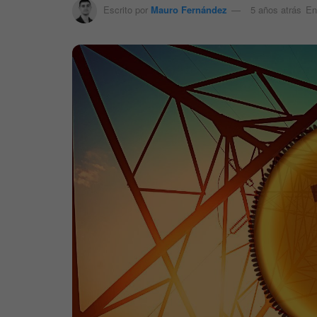
Escrito por
Mauro Fernández
5 años atrás
En