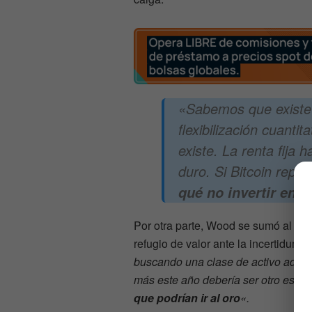
«Sabemos que existe
flexibilización cuantit
existe. La renta fija
duro. Si Bitcoin repr
qué no invertir en é
Por otra parte, Wood se sumó al deb
refugio de valor ante la incertidum
buscando una clase de activo adicion
más este año debería ser otro estímu
que podrían ir al oro
«.