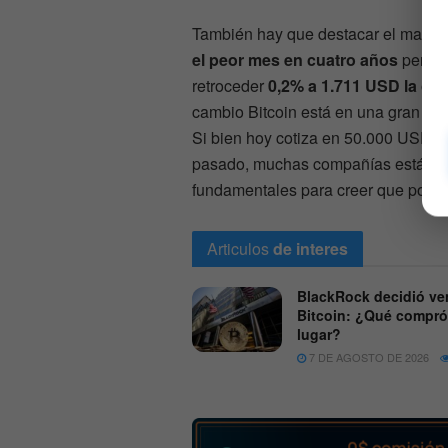
También hay que destacar el mal mo
el peor mes en cuatro años
perdi
retroceder
0,2% a 1.711 USD la on
cambio Bitcoin está en una gran et
Si bien hoy cotiza en 50.000 USD y
pasado, muchas compañías están ad
fundamentales para creer que podría
Articulos
de interes
BlackRock decidió ve
Bitcoin: ¿Qué compró
lugar?
7 DE AGOSTO DE 2026