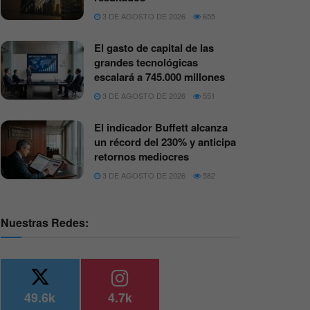
3 DE AGOSTO DE 2026
655
El gasto de capital de las
grandes tecnológicas
escalará a 745.000 millones
3 DE AGOSTO DE 2026
551
El indicador Buffett alcanza
un récord del 230% y anticipa
retornos mediocres
3 DE AGOSTO DE 2026
582
Nuestras Redes:
49.6k
4.7k