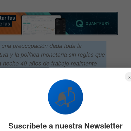
 una preocupación dada toda la
ativa y la política monetaria sin reglas que
 ha hecho 40 años de trabajo realmente
esenta una nueva clase de activos,
¿por
»
l?
📬
ate sobre si Bitcoin podría reemplazar al oro como
bre económica:
«Hay indicios de que los inversores están
al, incluido el rendimiento del oro. El dólar cayendo
lo para el oro, pero
Bitcoin está obteniendo los flujos
Suscríbete a nuestra Newsletter