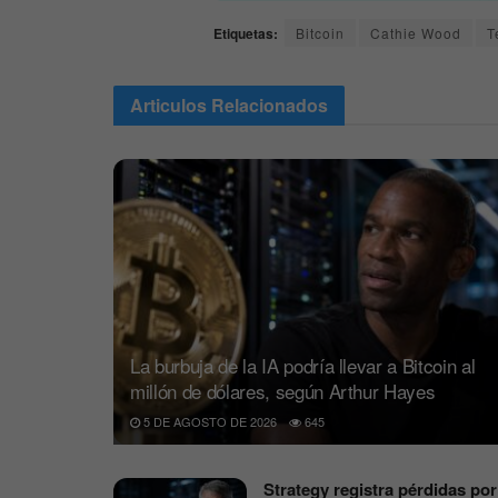
Etiquetas:
Bitcoin
Cathie Wood
T
Articulos
Relacionados
La burbuja de la IA podría llevar a Bitcoin al
millón de dólares, según Arthur Hayes
5 DE AGOSTO DE 2026
645
Strategy registra pérdidas por