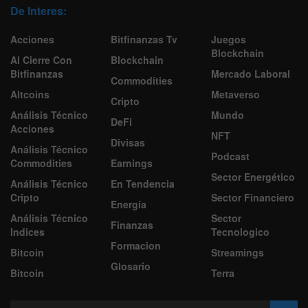
De Interes:
Acciones
Bitfinanzas Tv
Juegos
Blockchain
Al Cierre Con
Blockchain
Bitfinanzas
Mercado Laboral
Commodities
Altcoins
Metaverso
Cripto
Análisis Técnico
Mundo
DeFi
Acciones
NFT
Divisas
Análisis Técnico
Podcast
Commodities
Earnings
Sector Energético
Análisis Técnico
En Tendencia
Cripto
Sector Financiero
Energía
Análisis Técnico
Sector
Finanzas
Indices
Tecnologico
Formacion
Bitcoin
Streamings
Glosario
Bitcoin
Terra