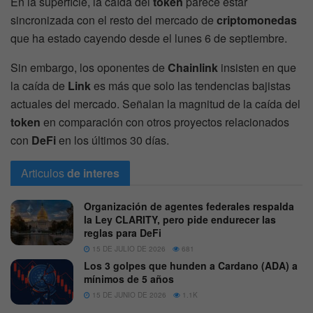
En la superficie, la caída del
token
parece estar
sincronizada con el resto del mercado de
criptomonedas
que ha estado cayendo desde el lunes 6 de septiembre.
Sin embargo, los oponentes de
Chainlink
insisten en que
la caída de
Link
es más que solo las tendencias bajistas
actuales del mercado. Señalan la magnitud de la caída del
token
en comparación con otros proyectos relacionados
con
DeFi
en los últimos 30 días.
Articulos
de interes
Organización de agentes federales respalda
la Ley CLARITY, pero pide endurecer las
reglas para DeFi
15 DE JULIO DE 2026
681
Los 3 golpes que hunden a Cardano (ADA) a
mínimos de 5 años
15 DE JUNIO DE 2026
1.1K