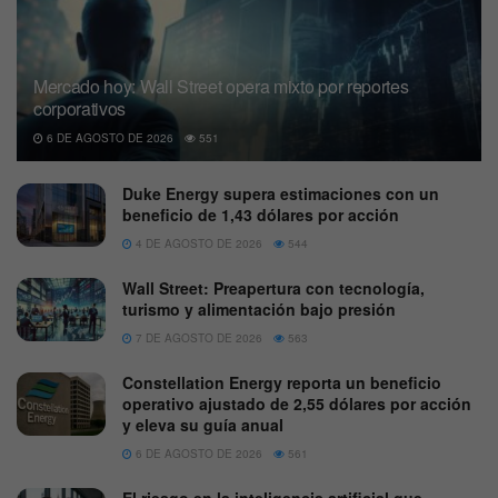
Mercado hoy: Wall Street opera mixto por reportes
corporativos
6 DE AGOSTO DE 2026
551
Duke Energy supera estimaciones con un
beneficio de 1,43 dólares por acción
4 DE AGOSTO DE 2026
544
Wall Street: Preapertura con tecnología,
turismo y alimentación bajo presión
7 DE AGOSTO DE 2026
563
Constellation Energy reporta un beneficio
operativo ajustado de 2,55 dólares por acción
y eleva su guía anual
6 DE AGOSTO DE 2026
561
El riesgo en la inteligencia artificial que