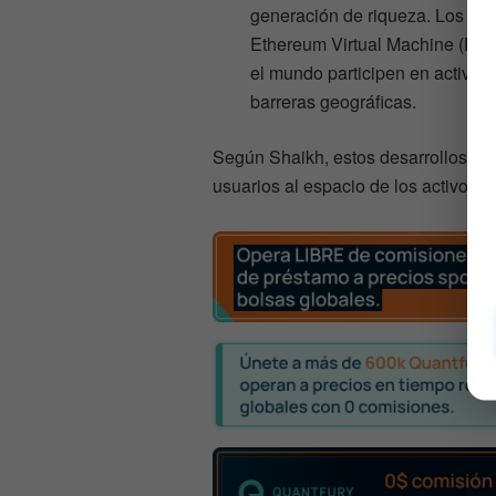
generación de riqueza. Los pr
Ethereum Virtual Machine (EVM
el mundo participen en activid
barreras geográficas.
Según Shaikh, estos desarrollos tie
usuarios al espacio de los activos d