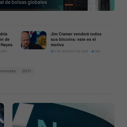
dría
Jim Cramer venderá todos
lón de
sus bitcoins: este es el
r Hayes
motivo
604
4 DE AGOSTO DE 2026
584
omonedas
DEFI