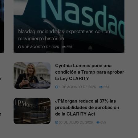
Nasdaq enciende las expectativas con un
movimiento histórico
5 DE AGOSTO DE 2026
565
Cynthia Lummis pone una
condición a Trump para aprobar
e
la Ley CLARITY
1 DE AGOSTO DE 2026
653
JPMorgan reduce al 37% las
probabilidades de aprobación
e
de la CLARITY Act
30 DE JULIO DE 2026
655