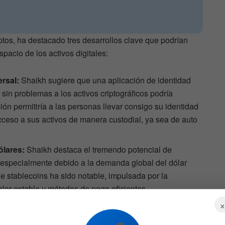
os, ha destacado tres desarrollos clave que podrían
pacio de los activos digitales:
ersal:
Shaikh sugiere que una aplicación de identidad
sin problemas a los activos criptográficos podría
ión permitiría a las personas llevar consigo su identidad
acceso a sus activos de manera custodial, ya sea de auto
ólares:
Shaikh destaca el tremendo potencial de
, especialmente debido a la demanda global del dólar
 stablecoins ha sido notable, impulsada por la
lor estable y métodos de pago eficientes.
ntralizadas (DeFi):
Shaikh enfatiza el papel de DeFi
iptomonedas y ofrecer nuevas oportunidades para la