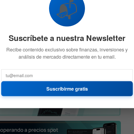
📬
otocolos DeFi, como Sushi y plataformas basadas en
), han abierto oportunidades para que usuarios de todo
ades que generan rendimientos, trascendiendo las
Suscríbete a nuestra Newsletter
nen el potencial de atraer a miles de millones de nuevos
Recibe contenido exclusivo sobre finanzas, inversiones y
igitales y contribuir a su adopción masiva.
análisis de mercado directamente en tu email.
Suscribirme gratis