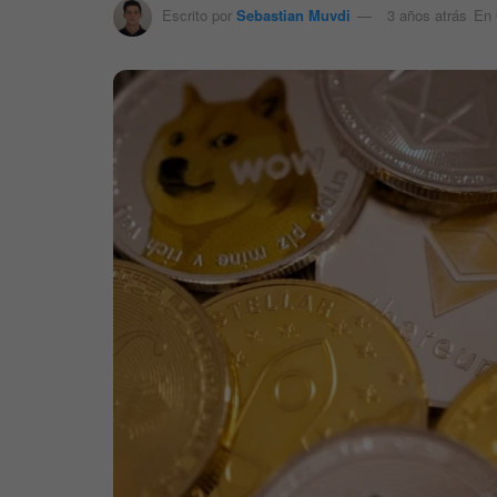
Escrito por
Sebastian Muvdi
3 años atrás
En