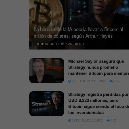
La burbuja de la IA podría llevar a Bitcoin al
millón de dólares, según Arthur Hayes
5 DE AGOSTO DE 2026
604
Michael Saylor asegura que
Strategy nunca prometió
mantener Bitcoin para siempr
2 DE AGOSTO DE 2026
615
Strategy registra pérdidas por
USD 8.220 millones, pero
Bitcoin sigue siendo el foco d
los inversionistas
31 DE JULIO DE 2026
712