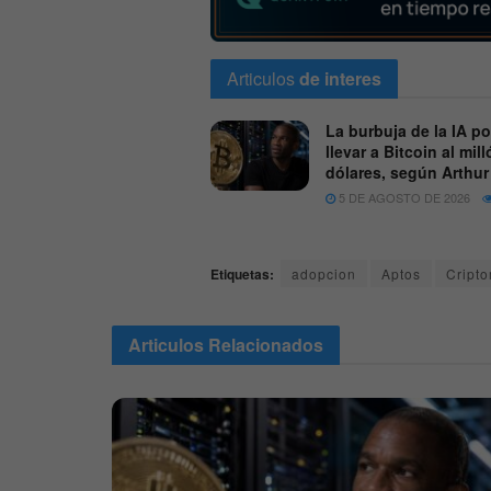
Articulos
de interes
La burbuja de la IA po
llevar a Bitcoin al mil
dólares, según Arthu
5 DE AGOSTO DE 2026
Etiquetas:
adopcion
Aptos
Cript
Articulos
Relacionados