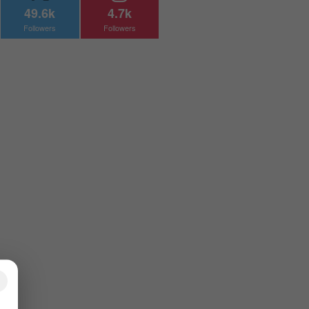
49.6k
4.7k
Followers
Followers
×