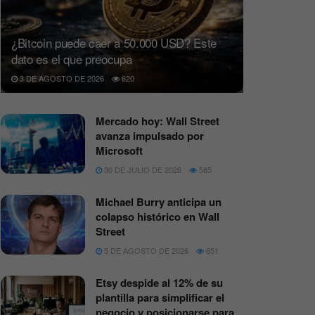
¿Bitcoin puede caer a 50.000 USD? Este
dato es el que preocupa
3 DE AGOSTO DE 2026
620
Mercado hoy: Wall Street
avanza impulsado por
Microsoft
30 DE JULIO DE 2026
585
Michael Burry anticipa un
colapso histórico en Wall
Street
5 DE AGOSTO DE 2026
651
Etsy despide al 12% de su
plantilla para simplificar el
negocio y posicionarse para