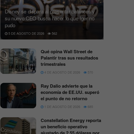
Disney se dispara al presentar balances y
su nuevo CEO busca hacer lo que Iger no
pudo
5 DE AGOSTO DE 2026
562
Qué opina Wall Street de
Palantir tras sus resultados
trimestrales
4 DE AGOSTO DE 2026
570
Ray Dalio advierte que la
economía de EE.UU. superó
el punto de no retorno
1 DE AGOSTO DE 2026
685
Constellation Energy reporta
un beneficio operativo
ajustado de 2,55 dólares por