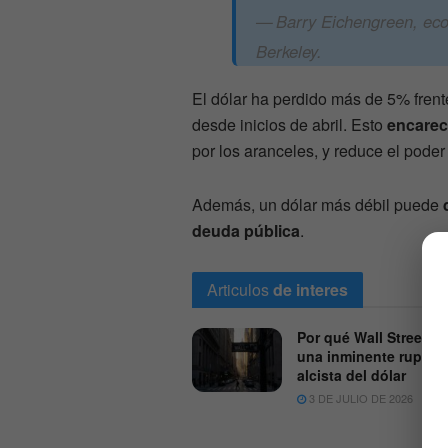
Barry Eichengreen, eco
Berkeley.
El dólar ha perdido más de 5% frente 
desde inicios de abril. Esto
encarec
por los aranceles, y reduce el pode
Además, un dólar más débil puede
deuda pública
.
Articulos
de interes
Por qué Wall Street an
una inminente ruptur
alcista del dólar
3 DE JULIO DE 2026
6