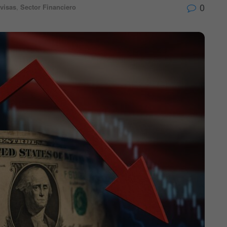
0
visas
,
Sector Financiero