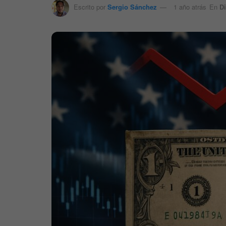
Escrito por
Sergio Sánchez
1 año atrás
En
Di