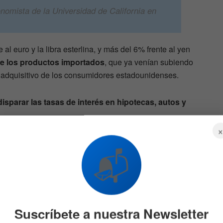
nomista de la Universidad de California en
al euro y la libra esterlina, y más del 6% frente al yen
e los productos importados
, que ya venían subiendo
r adquisitivo de los consumidores estadounidenses.
disparar las tasas de interés en hipotecas, autos y
📬
ticipa
Robert Kiyosaki y el «dólar
a
de papel higiénico»: ¿Se
cumplió su predicción?
65
21 DE MAYO DE 2026
675
Suscríbete a nuestra Newsletter