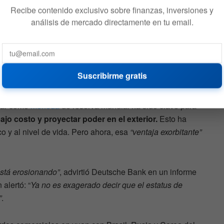
Recibe contenido exclusivo sobre finanzas, inversiones y
análisis de mercado directamente en tu email.
ólar como moneda de reserva
Suscribirme gratis
ólar como
moneda
de reserva mundial ha sido clave para
ajo costo y proyectar poder en el exterior.
Esto ha
o y al nivel de vida. Pero ahora, esa
“ventaja exorbitante”
 está erosionando”
, advirtió Deutsche Bank en un informe
alertó: “
Ya no es exagerado decir que el estatus de
”
.