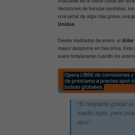
inusuales es la fuerte caída del dól
decisiones de bancos centrales, lo
una señal de algo más grave: una
p
Unidos
.
Desde mediados de enero, el
dólar
mayor desplome en tres años. Este re
suele fortalecerse cuando los aran
“El respaldo global a
medio siglo, pero pue
ojos”.