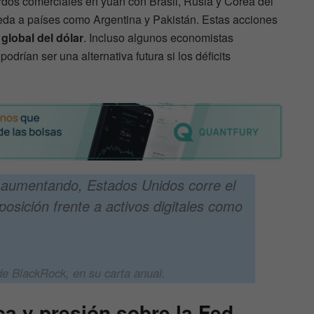
os comerciales en yuan con Brasil, Rusia y Corea del
da a países como Argentina y Pakistán. Estas acciones
global del dólar
. Incluso algunos economistas
odrían ser una alternativa futura si los déficits
en aumentando, Estados Unidos corre el
posición frente a activos digitales como
de BlackRock, en su carta anual.
ica y presión sobre la Fed