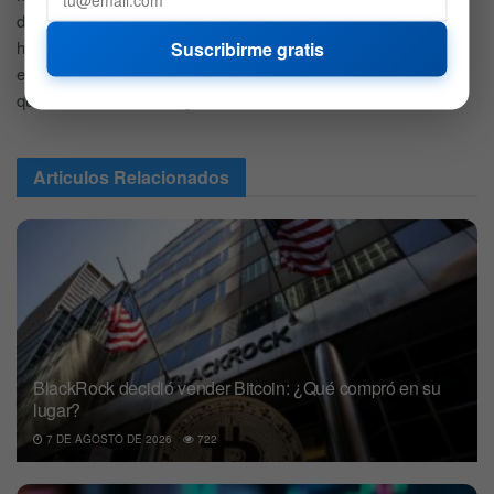
debieron ser también estafadas. Por culpa de esta empresa mi
Suscribirme gratis
hermano quedó endeudado y tiene muchos problemas. Le
escribo desde Ecuador. Sie pueden ayudarme con mi caso les
quedaré eternamente agradecido. Buenas noches.
Articulos
Relacionados
BlackRock decidió vender Bitcoin: ¿Qué compró en su
lugar?
7 DE AGOSTO DE 2026
722