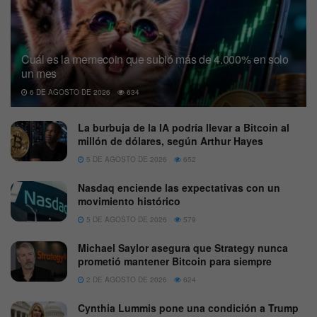
Cuál es la memecoin que subió más de 4.000% en solo
un mes
6 DE AGOSTO DE 2026
634
La burbuja de la IA podría llevar a Bitcoin al
millón de dólares, según Arthur Hayes
5 DE AGOSTO DE 2026
652
Nasdaq enciende las expectativas con un
movimiento histórico
5 DE AGOSTO DE 2026
579
Michael Saylor asegura que Strategy nunca
prometió mantener Bitcoin para siempre
2 DE AGOSTO DE 2026
624
Cynthia Lummis pone una condición a Trump