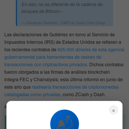
En eso, no es diferente de la cadena de
bloques de Bitcoin».
Fernando Gutiérrez, CMO de Dash Core Group.
Las declaraciones de Gutiérrez en torno al Servicio de
Impuestos Internos (IRS) de Estados Unidos se refieren a
los recientes contratos de
625.000 dólares de esta agencia
gubernamental para herramientas de rastreo de
transacciones con criptoactivos privados
. Dichos contratos
fueron otorgados a las firmas de análisis blockchain
Integra FEC y Chainalysis; esta última informó en junio de
este año que
rastrearía transacciones de criptomonedas
catalogadas como privadas
, como ZCash y Dash.
Imagen destacada por
Gerd Altmann
/ pixabay.com
×
📬