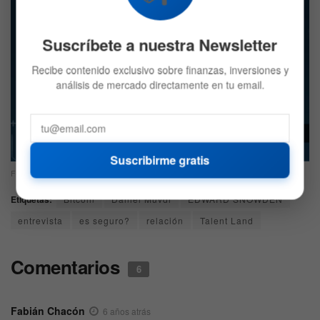
Suscríbete a nuestra Newsletter
Recibe contenido exclusivo sobre finanzas, inversiones y
análisis de mercado directamente en tu email.
Suscribirme gratis
Fuente: BitFinanzas
Etiquetas:
Bitcoin
Daniel Muvdi
EDWARD SNOWDEN
entrevista
es seguro?
relación
Talent Land
Comentarios
6
Fabián Chacón
6 años atrás