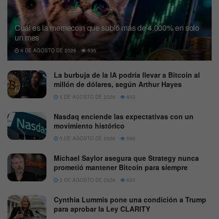
Cuál es la memecoin que subió más de 4.000% en solo
un mes
6 DE AGOSTO DE 2026
636
La burbuja de la IA podría llevar a Bitcoin al
millón de dólares, según Arthur Hayes
5 DE AGOSTO DE 2026
653
Nasdaq enciende las expectativas con un
movimiento histórico
5 DE AGOSTO DE 2026
580
Michael Saylor asegura que Strategy nunca
prometió mantener Bitcoin para siempre
2 DE AGOSTO DE 2026
625
Cynthia Lummis pone una condición a Trump
para aprobar la Ley CLARITY