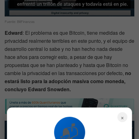
Fuente: BitFinanzas
Edward
: El problema es que Bitcoin, tiene medidas de
privacidad realmente terribles en este punto, y el equipo de
desarrollo central lo sabe y no han hecho nada desde
hace años para corregir esto, a pesar de que hay
propuestas que se han planteado y hasta que Bitcoin no
cambie la privacidad en las transacciones por defecto,
no
estará listo para la adopción masiva como moneda,
concluyo Edward Snowden.
×
📬