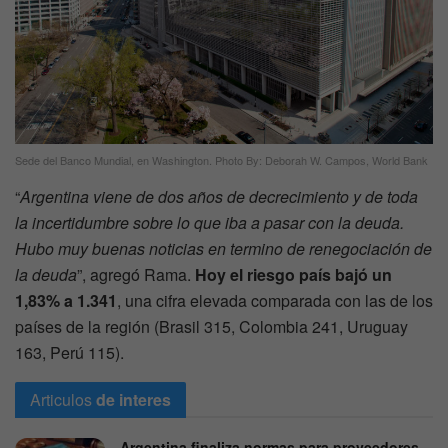
Sede del Banco Mundial, en Washington. Photo By: Deborah W. Campos, World Bank
“
Argentina viene de dos años de decrecimiento y de toda
la incertidumbre sobre lo que iba a pasar con la deuda.
Hubo muy buenas noticias en termino de renegociación de
la deuda
”, agregó Rama.
Hoy el riesgo país bajó un
1,83% a 1.341
, una cifra elevada comparada con las de los
países de la región (Brasil 315, Colombia 241, Uruguay
163, Perú 115).
Articulos
de interes
Argentina finaliza normas para proveedores