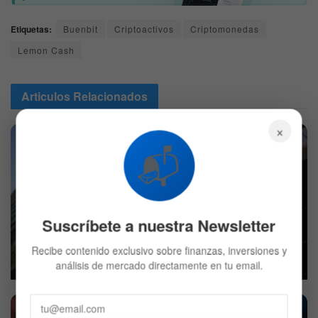
Etiquetas:
Buenbit
Criptoactivos
Criptomonedas
Lemon Cash
Articulos
Relacionados
×
📬
Suscríbete a nuestra Newsletter
BlackRock decidió vender Bitcoin: ¿Qué compró en su
lugar?
Recibe contenido exclusivo sobre finanzas, inversiones y
análisis de mercado directamente en tu email.
7 DE AGOSTO DE 2026
537