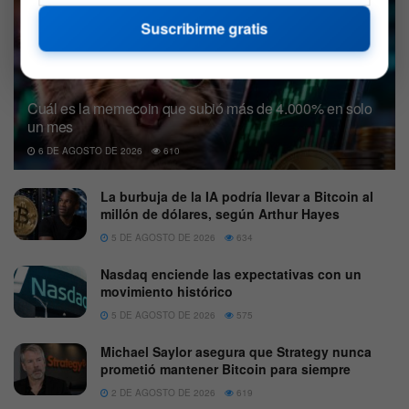
Suscribirme gratis
Cuál es la memecoin que subió más de 4.000% en solo
un mes
6 DE AGOSTO DE 2026
610
La burbuja de la IA podría llevar a Bitcoin al
millón de dólares, según Arthur Hayes
5 DE AGOSTO DE 2026
634
Nasdaq enciende las expectativas con un
movimiento histórico
5 DE AGOSTO DE 2026
575
Michael Saylor asegura que Strategy nunca
prometió mantener Bitcoin para siempre
2 DE AGOSTO DE 2026
619