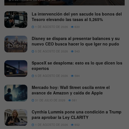
La intervención del yen sacude los bonos del
Tesoro elevando las tasas al 5,265%
1 DE AGOSTO DE 2026
630
Disney se dispara al presentar balances y su
nuevo CEO busca hacer lo que Iger no pudo
5 DE AGOSTO DE 2026
543
SpaceX se desploma: esto es lo que dicen los
expertos
5 DE AGOSTO DE 2026
584
Mercado hoy: Wall Street oscila entre el
avance de Amazon y caída de Apple
31 DE JULIO DE 2026
581
Cynthia Lummis pone una condición a Trump
para aprobar la Ley CLARITY
1 DE AGOSTO DE 2026
652