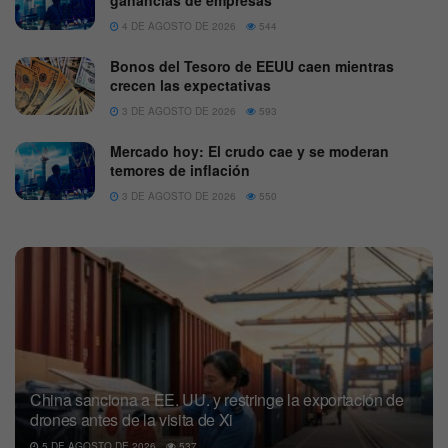
ganancias de empresas
4 DE AGOSTO DE 2026
544
Bonos del Tesoro de EEUU caen mientras
crecen las expectativas
3 DE AGOSTO DE 2026
593
Mercado hoy: El crudo cae y se moderan
temores de inflación
3 DE AGOSTO DE 2026
550
China sanciona a EE. UU. y restringe la exportación de
drones antes de la visita de Xi
5 DE AGOSTO DE 2026
537