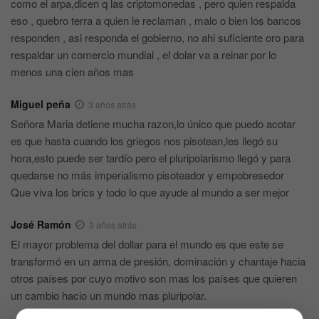
como el arpa,dicen q las criptomonedas , pero quien respalda
eso , quebro terra a quien le reclaman , malo o bien los bancos
responden , asi responda el gobierno, no ahi suficiente oro para
respaldar un comercio mundial , el dolar va a reinar por lo
menos una cien años mas
Miguel peña
3 años atrás
Señora Maria detiene mucha razon,lo único que puedo acotar
es que hasta cuando los griegos nos pisotean,les llegó su
hora,esto puede ser tardío pero el pluripolarismo llegó y para
quedarse no más imperialismo pisoteador y empobresedor
Que viva los brics y todo lo que ayude al mundo a ser mejor
José Ramón
3 años atrás
El mayor problema del dollar para el mundo es que este se
transformó en un arma de presión, dominación y chantaje hacia
otros países por cuyo motivo son mas los países que quieren
un cambio hacio un mundo mas pluripolar.