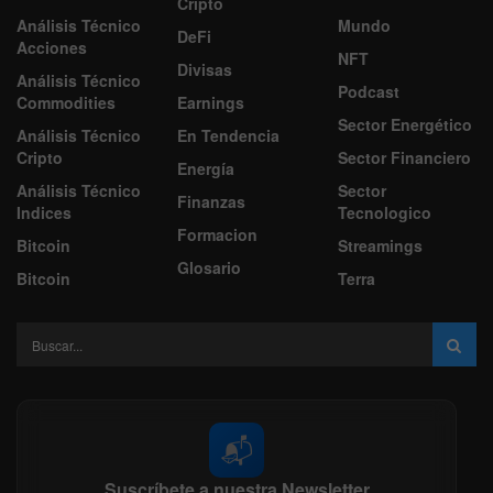
Cripto
Análisis Técnico
Mundo
DeFi
Acciones
NFT
Divisas
Análisis Técnico
Podcast
Commodities
Earnings
Sector Energético
Análisis Técnico
En Tendencia
Cripto
Sector Financiero
Energía
Análisis Técnico
Sector
Finanzas
Indices
Tecnologico
Formacion
Bitcoin
Streamings
Glosario
Bitcoin
Terra
📬
Suscríbete a nuestra Newsletter