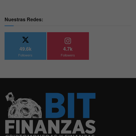
Nuestras Redes:
49.6k
4.7k
Followers
Followers