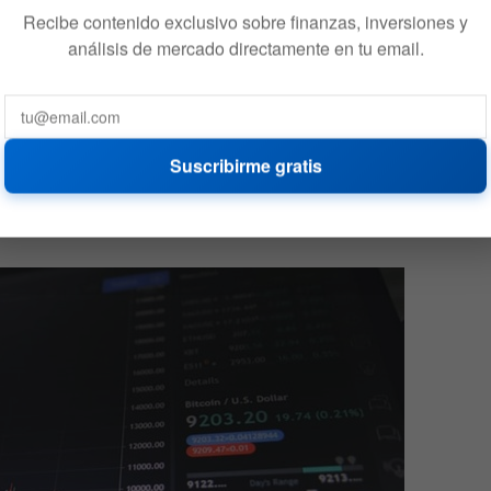
Recibe contenido exclusivo sobre finanzas, inversiones y
análisis de mercado directamente en tu email.
a semana pasada (30 de agosto), el dominio de
con un 12.9%.
Chainlink (LINK)
también se encuentra
Suscribirme gratis
italización de mercado de $4,2 mil millones el domingo,
n total del mercado.