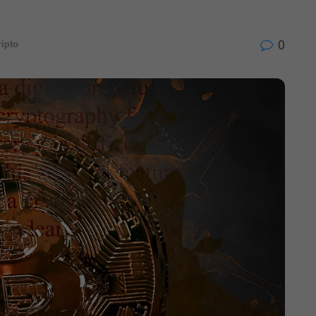
0
ripto