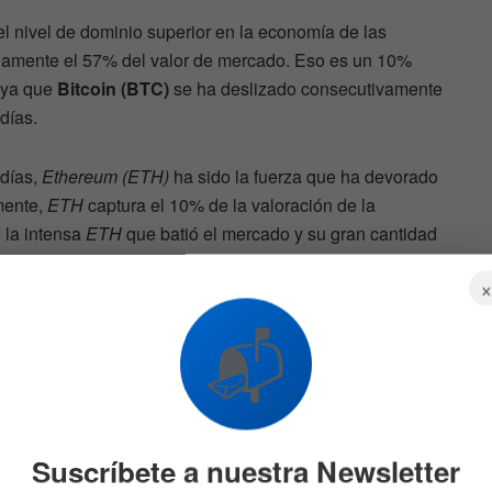
 nivel de dominio superior en la economía de las
damente el 57% del valor de mercado. Eso es un 10%
 ya que
Bitcoin (BTC)
se ha deslizado consecutivamente
días.
 días,
Ethereum (ETH)
ha sido la fuerza que ha devorado
mente,
ETH
captura el 10% de la valoración de la
 la intensa
ETH
que batió el mercado y su gran cantidad
tomó el sábado.
📬
nder
La burbuja de la IA podría
 en su
llevar a Bitcoin al millón de
dólares, según Arthur Hayes
695
5 DE AGOSTO DE 2026
652
Suscríbete a nuestra Newsletter