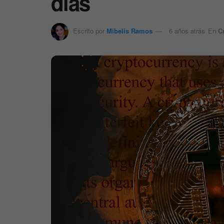
días
Escrito por
Mibelis Ramos
6 años atrás
En
C