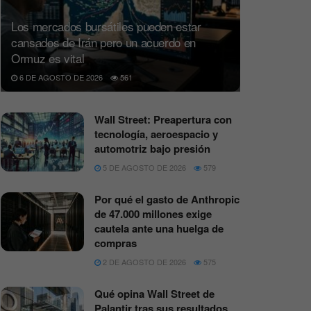
Los mercados bursátiles pueden estar
cansados de Irán pero un acuerdo en
Ormuz es vital
6 DE AGOSTO DE 2026
561
Wall Street: Preapertura con
tecnología, aeroespacio y
automotriz bajo presión
5 DE AGOSTO DE 2026
579
Por qué el gasto de Anthropic
de 47.000 millones exige
cautela ante una huelga de
compras
2 DE AGOSTO DE 2026
575
Qué opina Wall Street de
Palantir tras sus resultados