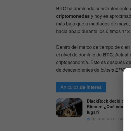
BTC
ha dominado constantemente el
criptomonedas
y hoy es aproxima
más bajo que a mediados de mayo,
hacia abajo durante los últimos 118 
Dentro del marco de tiempo de cien
el nivel de dominio de
BTC
. Actual
criptoeconomía. Esto es después de
de descendientes de
tokens ERC20
Articulos
de interes
BlackRock decidió ve
Bitcoin: ¿Qué compró
lugar?
7 DE AGOSTO DE 2026