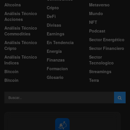
Altcoins
Metaverso
Cripto
Análisis Técnico
Mundo
DeFi
Acciones
NFT
Divisas
Análisis Técnico
Podcast
Commodities
Earnings
Sector Energético
Análisis Técnico
En Tendencia
Cripto
Sector Financiero
Energía
Análisis Técnico
Sector
Finanzas
Indices
Tecnologico
Formacion
Bitcoin
Streamings
Glosario
Bitcoin
Terra
📬