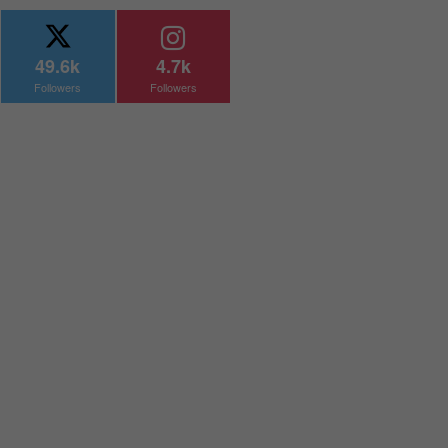
49.6k
4.7k
Followers
Followers