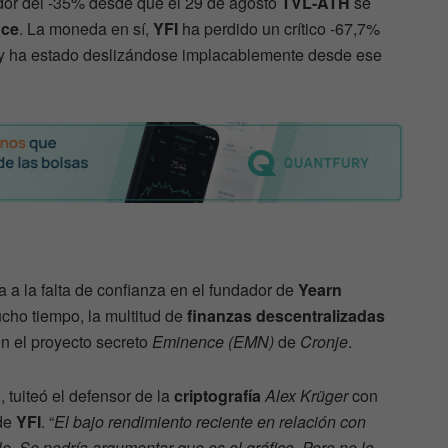
dor del -35% desde que el 29 de agosto
TVL-ATH
se
nce
. La moneda en sí,
YFI
ha perdido un crítico -67,7%
 y ha estado deslizándose implacablemente desde ese
 a la falta de confianza en el fundador de
Yearn
cho tiempo, la multitud de
finanzas descentralizadas
on el proyecto secreto
Eminence (EMN)
de
Cronje
.
, tuiteó el defensor de la
criptografía
Alex Krüger
con
 de
YFI
. “
El bajo rendimiento reciente en relación con
e. Se podría argumentar que es el gráfico. Pero no lo