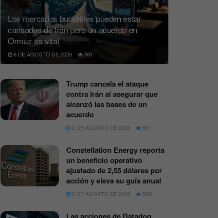
Los mercados bursátiles pueden estar
cansados de Irán pero un acuerdo en
Ormuz es vital
6 DE AGOSTO DE 2026
561
Trump cancela el ataque
contra Irán al asegurar que
alcanzó las bases de un
acuerdo
2 DE AGOSTO DE 2026
591
Constellation Energy reporta
un beneficio operativo
ajustado de 2,55 dólares por
acción y eleva su guía anual
6 DE AGOSTO DE 2026
568
Las acciones de Datadog