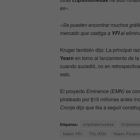
es
«.
«
Se pueden encontrar muchos gráfi
mercado que castiga a
YFI
al elimin
Kruger también dijo: La principal ra
Yearn
en torno al lanzamiento de l
cuando sucedió, no en retrospectiv
esto.
El proyecto
Eminence (EMN)
se con
pirateado por $15 millones antes in
Cronje
dijo que iba a seguir constr
Etiquetas:
criptoderivados
Criptomo
token YFI
TVL-ATH
Yearn Financ