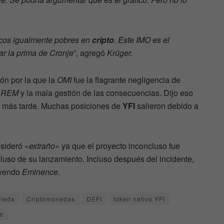
cos igualmente pobres en
cripto
. Este IMO es el
ar la prima de Cronje
”, agregó
Krüger.
zón por la que la
OMI
fue la flagrante negligencia de
a
REM
y la mala gestión de las consecuencias. Dijo eso
a más tarde. Muchas posiciones de
YFI
salieron debido a
sideró «
extraño
» ya que el proyecto inconcluso fue
cluso de su lanzamiento. Incluso después del incidente,
uyendo
Eminence
.
neda
Criptomonedas
DEFI
token nativo YFI
e