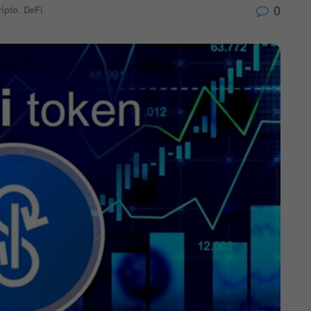
0
ripto
,
DeFi