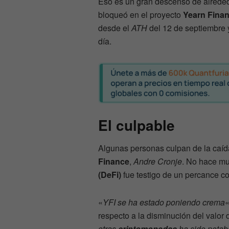
Eso es un gran descenso de alrede
bloqueó en el proyecto
Yearn Fina
desde el
ATH
del 12 de septiembre
día.
El culpable
Algunas personas culpan de la caída
Finance
,
Andre Cronje
. No hace mu
(DeFi)
fue testigo de un percance c
«
YFI se ha estado poniendo crema
«
respecto a la disminución del valor
otras
criptomonedas
ha sido notabl