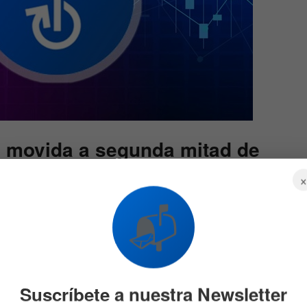
u movida a segunda mitad de
n nativo YFI
ha sido candente durante la segunda mitad
📬
n YFI
pasó de un mínimo histórico de $739 el 21 de julio
00 el 12 de septiembre.
Suscríbete a nuestra Newsletter