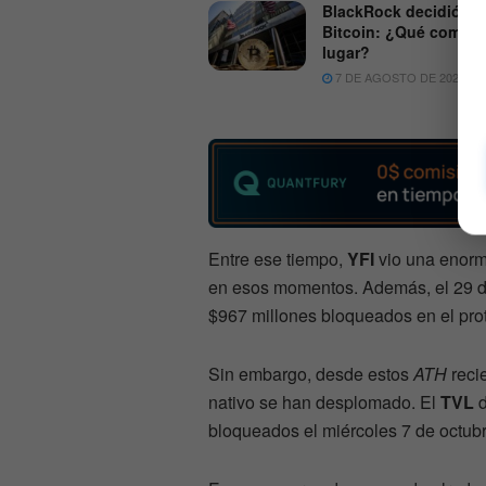
BlackRock decidió ve
Bitcoin: ¿Qué compró
lugar?
7 DE AGOSTO DE 2026
Entre ese tiempo,
YFI
vio una enorm
en esos momentos. Además, el 29 d
$967 millones bloqueados en el prot
Sin embargo, desde estos
ATH
recie
nativo se han desplomado. El
TVL
d
bloqueados el miércoles 7 de octub