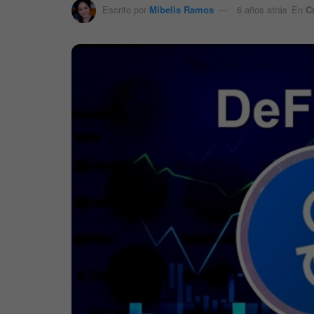
Escrito por
Mibelis Ramos
6 años atrás
En
C