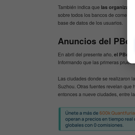
También indica que
las organizaci
sobre todos los bancos de comercio, 
base de datos de los usuarios.
Anuncios del PBo
En abril del presente año,
el PBoC i
Informando que las primeras prueba
Las ciudades donde se realizaron 
Suzhou. Otras fuentes revelan que 
entonces a nueve ciudades, entre 