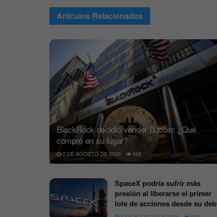
Articulos
Relacionados
BlackRock decidió vender Bitcoin: ¿Qué
compró en su lugar?
7 DE AGOSTO DE 2026
668
SpaceX podría sufrir más
presión al liberarse el primer
lote de acciones desde su deb
6 DE AGOSTO DE 2026
653