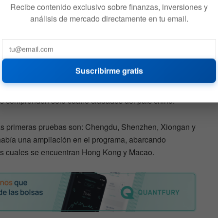
Recibe contenido exclusivo sobre finanzas, inversiones y
ones fintech poseen algunos beneficios cruciales
análisis de mercado directamente en tu email.
refiriéndose a la práctica de las gestiones de riesgo y
C
Suscribirme gratis
nstaló los primeros pilotos de yuan digital.
s comprenden solo cuatro ciudades del país chino.
las primeras pruebas son: Chengdu, Shenzhen, Xiongan y
había una ampliación en el programa, abarcando
las cuales se encuentran Hong Kong y Macao.