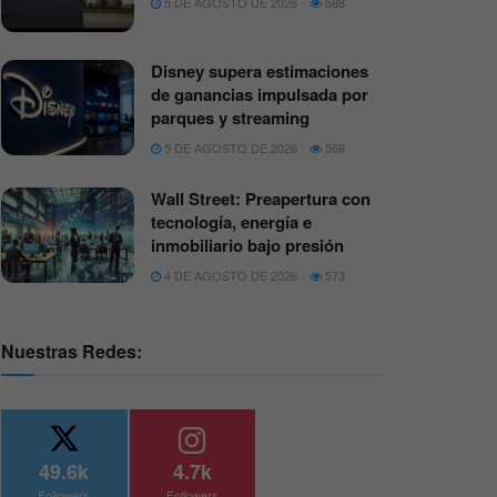
5 DE AGOSTO DE 2026
588
Disney supera estimaciones
de ganancias impulsada por
parques y streaming
5 DE AGOSTO DE 2026
566
Wall Street: Preapertura con
tecnología, energía e
inmobiliario bajo presión
4 DE AGOSTO DE 2026
573
Nuestras Redes:
49.6k
4.7k
Followers
Followers