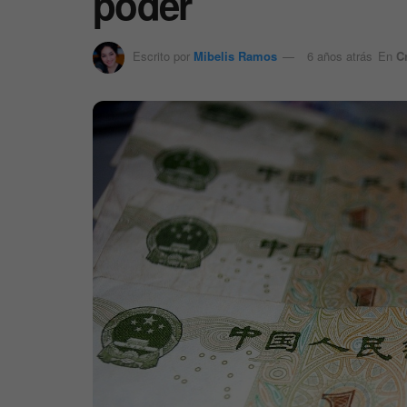
poder
Escrito por
Mibelis Ramos
6 años atrás
En
C