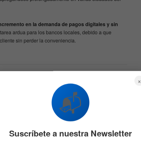
ncremento en la demanda de pagos digitales y sin
tarea ardua para los bancos locales, debido a que
cliente sin perder la conveniencia.
Bancos en China exploran
más casos de uso de su
do
CBDC: el yuan digital
📬
31 DE AGOSTO DE 2021
591
525
Suscríbete a nuestra Newsletter