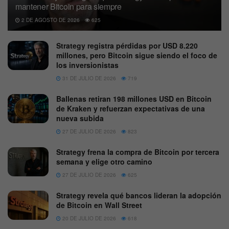
mantener Bitcoin para siempre
2 DE AGOSTO DE 2026
625
Strategy registra pérdidas por USD 8.220
millones, pero Bitcoin sigue siendo el foco de
los inversionistas
31 DE JULIO DE 2026
719
Ballenas retiran 198 millones USD en Bitcoin
de Kraken y refuerzan expectativas de una
nueva subida
27 DE JULIO DE 2026
823
Strategy frena la compra de Bitcoin por tercera
semana y elige otro camino
27 DE JULIO DE 2026
625
Strategy revela qué bancos lideran la adopción
de Bitcoin en Wall Street
20 DE JULIO DE 2026
618