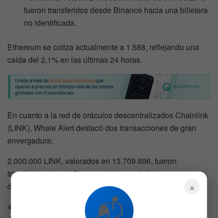
fueron transferidos desde Binance hacia una billetera
no identificada.
Ethereum se cotiza actualmente a 1.588, reflejando una
caída del 2,1% en las últimas 24 horas.
En cuanto a la red de oráculos descentralizados Chainlink
(LINK), Whale Alert destacó dos transacciones de gran
envergadura:
2.000.000 LINK, valorados en 13.709.696, fueron
transferidos desde Binance hacia una billetera
×
desconocida.
📬
4.226,964 LINK, equivalentes a 28.853.066, se movieron