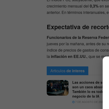
crecimiento mensual del
0,3%
en se
anterior. En términos interanuales,
Expectativa de recor
Funcionarios de la Reserva Feder
jueves por la mañana, antes de su re
índice de precios de gastos de con
la
inflación en EE.UU.
, que se man
Articulos
de interes
Las acciones de soft
son un caos absoluto
También lo es todo el
negocio de la IA
7 DE AGOSTO DE 2026