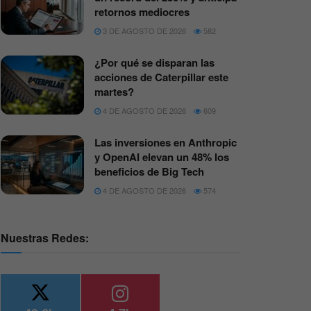
retornos mediocres
3 DE AGOSTO DE 2026
582
¿Por qué se disparan las
acciones de Caterpillar este
martes?
4 DE AGOSTO DE 2026
609
Las inversiones en Anthropic
y OpenAI elevan un 48% los
beneficios de Big Tech
4 DE AGOSTO DE 2026
574
Nuestras Redes: