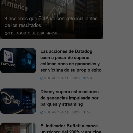
4 acciones que BofA ve con potencial antes
de los resultados
3 DE AGOSTO DE 2026
656
Las acciones de Datadog
caen a pesar de superar
estimaciones de ganancias y
ser víctima de su propio éxito
6 DE AGOSTO DE 2026
564
Disney supera estimaciones
de ganancias impulsada por
parques y streaming
5 DE AGOSTO DE 2026
566
El indicador Buffett alcanza
un récord del 230% y anticipa