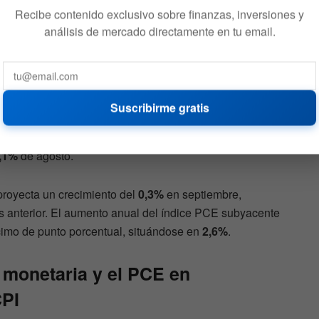
Recibe contenido exclusivo sobre finanzas, inversiones y
análisis de mercado directamente en tu email.
ublicado el 31 de octubre a las 8:30 a.m. ET, como parte
Suscribirme gratis
rsonales del BEA. La previsión de los economistas para
%
en el índice PCE, lo que significaría un incremento
,1%
de agosto.
proyecta un crecimiento del
0,3%
en septiembre,
 anterior. El aumento anual del índice PCE subyacente
imo de punto porcentual, situándose en
2,6%
.
a monetaria y el PCE en
CPI