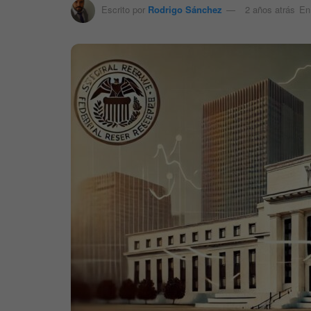
Escrito por
Rodrigo Sánchez
2 años atrás
En