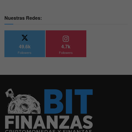
Nuestras Redes:
49.6k
4.7k
Followers
Followers