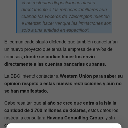
«Las recientes disposiciones atacan
directamente a las remesas familiares aun
cuando los voceros de Washington mienten
e intentan hacer ver que las limitaciones son
solo a una entidad en específico”.
El comunicado siguió diciendo que también cancelarían
un nuevo proyecto que tenía la empresa de envíos de
remesas,
donde se podían hacer los envío
directamente a las cuentas bancarias cubanas
.
La BBC intentó contactar a
Western Unión para saber su
opinión respeto a estas nuevas restricciones y aún no
se han manifestado
.
Cabe resaltar, que
al año se cree que entra a la isla la
cantidad de 3.700 millones de dólares
, estos datos los
rastrea la consultara
Havana Consulting Group
, y sin
contar que un
estudio realizado por Estados Unidos