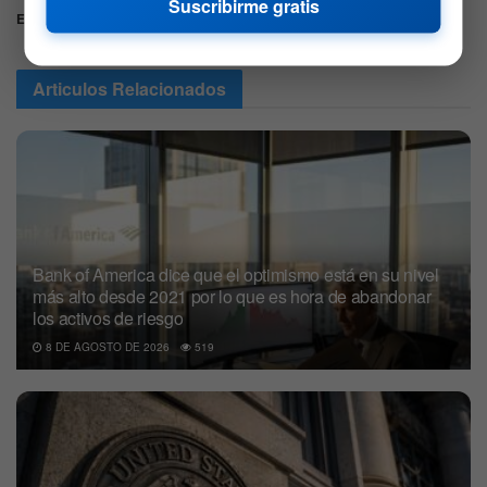
Suscribirme gratis
Etiquetas:
Estados Unidos
inflación
Mayoristas
Articulos
Relacionados
Bank of America dice que el optimismo está en su nivel
más alto desde 2021 por lo que es hora de abandonar
los activos de riesgo
8 DE AGOSTO DE 2026
519