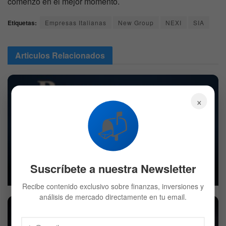
comenzó en el mejor momento.
Etiquetas:
Empresas Italianas
New Group
NEXI
SIA
Articulos
Relacionados
×
📬
Berkshire Hathaway eleva sus ganancias y vuelve a
comprar acciones, pero mantiene distancia de las
criptomonedas
Suscríbete a nuestra Newsletter
9 DE AGOSTO DE 2026
816
Recibe contenido exclusivo sobre finanzas, inversiones y
análisis de mercado directamente en tu email.