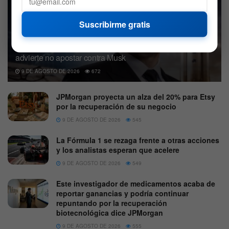
Suscribirme gratis
Argus mejora a SpaceX por sus inversiones en IA y
advierte no apostar contra Musk
9 DE AGOSTO DE 2026
672
JPMorgan proyecta un alza del 20% para Etsy
por la recuperación de su negocio
9 DE AGOSTO DE 2026
545
La Fórmula 1 se rezaga frente a otras acciones
y los analistas esperan que acelere
9 DE AGOSTO DE 2026
549
Este investigador de medicamentos acaba de
reportar ganancias y podría continuar
repuntando por la recuperación
biotecnológica dice JPMorgan
9 DE AGOSTO DE 2026
555