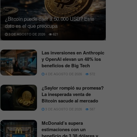
¿Bitcoin puede caer a 50.000 USD? Este
dato es el que preocupa
3 DE AGOSTO DE 2026
621
Las inversiones en Anthropic
y OpenAI elevan un 48% los
beneficios de Big Tech
4 DE AGOSTO DE 2026
572
¿Saylor rompió su promesa?
La inesperada venta de
Bitcoin sacude al mercado
3 DE AGOSTO DE 2026
587
McDonald’s supera
estimaciones con un
beneficio de 3,38 dólares y