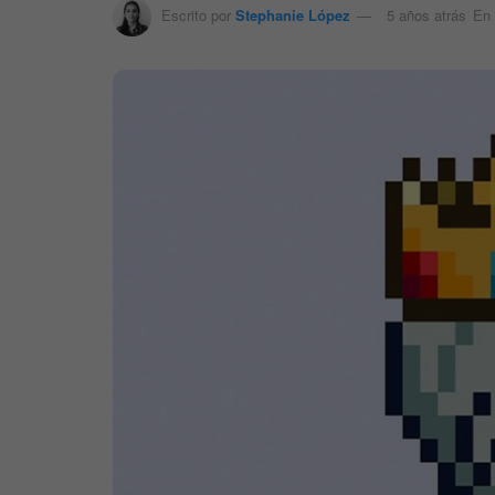
Escrito por
Stephanie López
5 años atrás
En