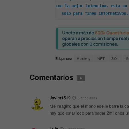
con la mejor intención, esta no 
solo para fines informativos.
Etiquetas:
Monkey
NFT
SOL
S
Comentarios
6
Javier1519
5 años atrás
Me imagino que el mono ese le barre la cas
hay que estar loco para pagar 2millones un
Luis
5 años atrás