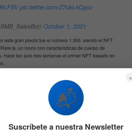
ZD6LFSV
pic.twitter.com/Z7ukL4Cgco
@SMB_SalesBot)
October 1, 2021
 este gran precio fue el número 1.355 siendo el NFT
Rare.Is, un mono con características de cuerpo de
s. Hace tan solo tres semanas el primer NFT basado en
ón.
📬
s de transacción récord han plagado la cadena de
 este año, esto ha motivado que los usuarios busquen
olana.
Suscríbete a nuestra Newsletter