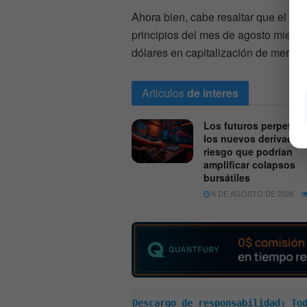
Ahora bien, cabe resaltar que el t
principios del mes de agosto mientra
dólares en capitalización de mercad
Articulos
de interes
Los futuros perpetuo
los nuevos derivados
riesgo que podrían
amplificar colapsos
bursátiles
6 DE AGOSTO DE 2026
Descargo de responsabilidad: Tod