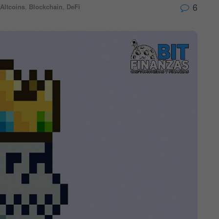
6
Altcoins
,
Blockchain
,
DeFi