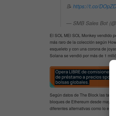
📝
https://t.co/DOp
— SMB Sales Bot (
El SOL MEl SOL Monkey vendido por
más raro de la colección según How
esqueleto y con una corona de joya
Solana se vendió por más de 1 mill
Según datos de The Block las tarifa
bloques de Ethereum desde mayo de
diferentes alternativas como lo es S