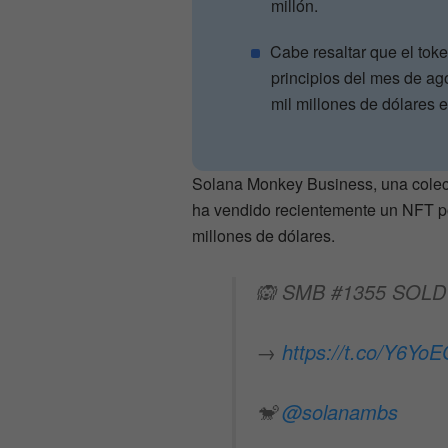
millón.
Cabe resaltar que el to
principios del mes de ag
mil millones de dólares 
Solana Monkey Business, una colec
ha vendido recientemente un NFT p
millones de dólares.
🙉 SMB #1355 SOLD 
→
https://t.co/Y6YoE
🐒
@solanambs