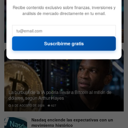
Recibe contenido exclusivo sobre finanzas, inversiones y
análisis de mercado directamente en tu email.
Cuál es la memecoin que subió más de 4.000% en solo
un mes
6 DE AGOSTO DE 2026
582
Suscribirme gratis
La burbuja de la IA podría llevar a Bitcoin al millón de
dólares, según Arthur Hayes
5 DE AGOSTO DE 2026
627
Nasdaq enciende las expectativas con un
movimiento histórico