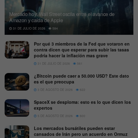
Mercado hoy: Wall Street oscila entre el avance de
Amazon y caída de Apple
31 DE JULIO DE 2026
584
Por qué 3 miembros de la Fed que votaron en
contra dicen que esperar para subir las tasas
podría hacer la inflación mas grave
31 DE JULIO DE 2026
561
¿Bitcoin puede caer a 50.000 USD? Este dato
es el que preocupa
3 DE AGOSTO DE 2026
622
SpaceX se desploma: esto es lo que dicen los
expertos
5 DE AGOSTO DE 2026
600
Los mercados bursátiles pueden estar
cansados de Irán pero un acuerdo en Ormuz