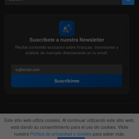
📬
Suscríbete a nuestra Newsletter
Recibe contenido exclusivo sobre finanzas, inversiones y
análisis de mercado directamente en tu email.
Suscribirme
Acerca de nosotros
Politica Editorial
Nuestro Equipo
Este sitio web utiliza cookies. Al continuar utilizando este sitio web,
Contactanos
Anunciate
está dando su consentimiento para el uso de cookies. Visite
nuestra
Política de privacidad y cookies
para saber más.
© 2022-2026
BitFinanzas
- Hecho por
Team DM. 😎