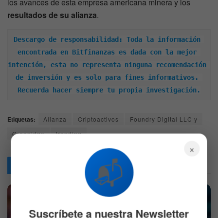
los avances de esta empresa americana minera y los
resultados de su alianza
.
Descargo de responsabilidad: Toda la información 
encontrada en Bitfinanzas es dada con la mejor 
intención, esta no representa ninguna recomendación 
de inversión y es solo para fines informativos. 
Recuerda hacer siempre tu propia investigación.
Etiquetas:
Alianza
Criptoactivos
Foundry Digital LLC y
Greenidge
trending
×
📬
Articulos
Relacionados
Suscríbete a nuestra Newsletter