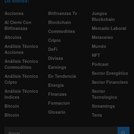
De Interes:
Acciones
Bitfinanzas Tv
Juegos
Blockchain
Al Cierre Con
Blockchain
Bitfinanzas
Mercado Laboral
Commodities
Altcoins
Metaverso
Cripto
Análisis Técnico
Mundo
DeFi
Acciones
NFT
Divisas
Análisis Técnico
Podcast
Commodities
Earnings
Sector Energético
Análisis Técnico
En Tendencia
Cripto
Sector Financiero
Energía
Análisis Técnico
Sector
Finanzas
Indices
Tecnologico
Formacion
Bitcoin
Streamings
Glosario
Bitcoin
Terra