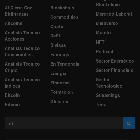
De Interes:
Acciones
Bitfinanzas Tv
Juegos
Blockchain
Al Cierre Con
Blockchain
Bitfinanzas
Mercado Laboral
Commodities
Altcoins
Metaverso
Cripto
Análisis Técnico
Mundo
DeFi
Acciones
NFT
Divisas
Análisis Técnico
Podcast
Commodities
Earnings
Sector Energético
Análisis Técnico
En Tendencia
Cripto
Sector Financiero
Energía
Análisis Técnico
Sector
Finanzas
Indices
Tecnologico
Formacion
Bitcoin
Streamings