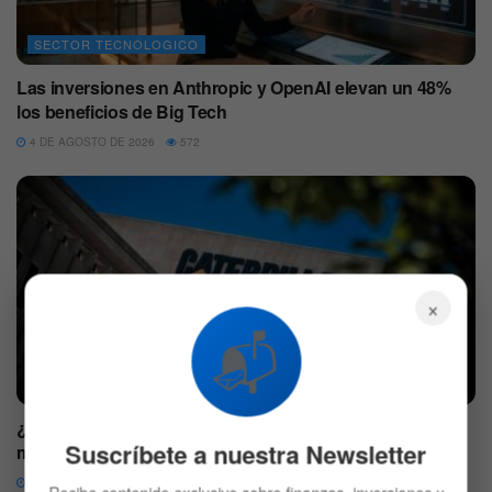
SECTOR TECNOLOGICO
Las inversiones en Anthropic y OpenAI elevan un 48%
los beneficios de Big Tech
4 DE AGOSTO DE 2026
572
×
📬
ACCIONES
¿Por qué se disparan las acciones de Caterpillar este
Suscríbete a nuestra Newsletter
martes?
4 DE AGOSTO DE 2026
605