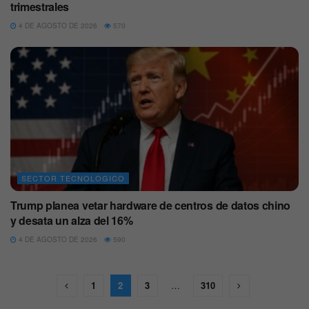
trimestrales
4 DE AGOSTO DE 2026
570
SECTOR TECNOLOGICO
Trump planea vetar hardware de centros de datos chino
y desata un alza del 16%
4 DE AGOSTO DE 2026
590
1
2
3
…
310