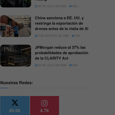
30 DE JULIO DE 2026
824
China sanciona a EE. UU. y
restringe la exportación de
drones antes de la visita de Xi
5 DE AGOSTO DE 2026
535
JPMorgan reduce al 37% las
probabilidades de aprobación
de la CLARITY Act
30 DE JULIO DE 2026
655
Nuestras Redes:
49.6k
4.7k