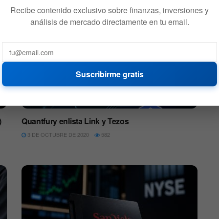
21 DE FEBRERO DE 2021
526
Recibe contenido exclusivo sobre finanzas, inversiones y
análisis de mercado directamente en tu email.
Suscribirme gratis
ALTCOINS
)
Quantfury enlista Link y Tezos
3 DE OCTUBRE DE 2020
582