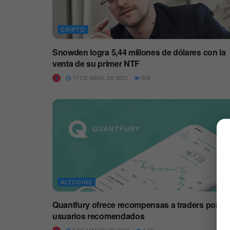
CRIPTO
Snowden logra 5,44 millones de dólares con la
venta de su primer NTF
17 DE ABRIL DE 2021
528
ALTCOINS
Quantfury ofrece recompensas a traders por
usuarios recomendados