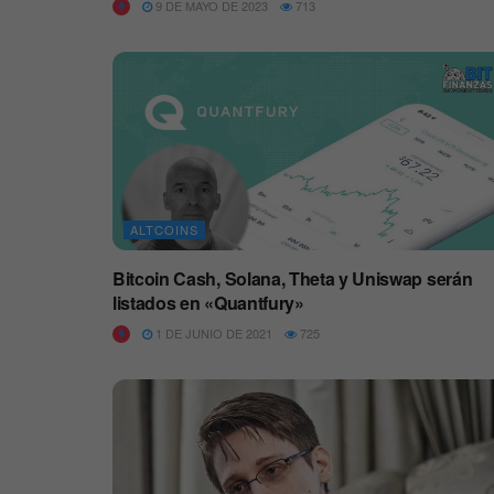
9 DE MAYO DE 2023
713
ALTCOINS
Bitcoin Cash, Solana, Theta y Uniswap serán
listados en «Quantfury»
1 DE JUNIO DE 2021
725