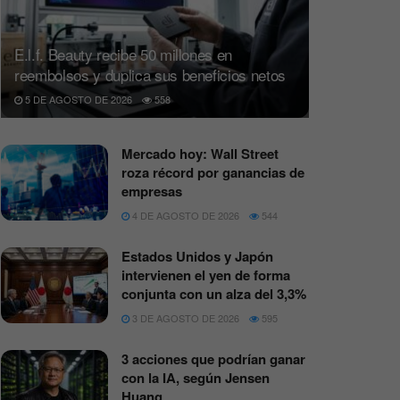
E.l.f. Beauty recibe 50 millones en
reembolsos y duplica sus beneficios netos
5 DE AGOSTO DE 2026
558
Mercado hoy: Wall Street
roza récord por ganancias de
empresas
4 DE AGOSTO DE 2026
544
Estados Unidos y Japón
intervienen el yen de forma
conjunta con un alza del 3,3%
3 DE AGOSTO DE 2026
595
3 acciones que podrían ganar
con la IA, según Jensen
Huang