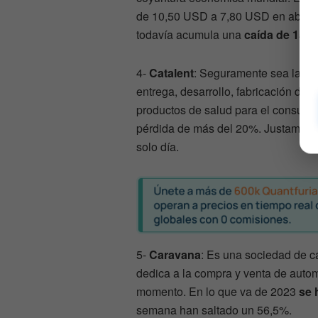
de 10,50 USD a 7,80 USD en abril. 
todavía acumula una
caída de 15,1
4-
Catalent
: Seguramente sea la me
entrega, desarrollo, fabricación de
productos de salud para el consumi
pérdida de más del 20%. Justamente
solo día.
5-
Caravana
: Es una sociedad de c
dedica a la compra y venta de auto
momento. En lo que va de 2023
se 
semana han saltado un 56,5%.