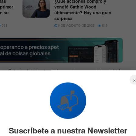
más
¿Qué acciones compró y
 primer
vendió Cathie Wood
de su
últimamente? Hay una gran
sorpresa
581
6 DE AGOSTO DE 2026
619
 en Estados Unidos tuvo algunas buenas noticias debido
e las inversoras más conocidas y poderosas de Wall
rado una gran cantidad de títulos de la firma. Sin
📬
 buen abril. Sus acciones pasaron de valer 63 USD a 53
año, sus títulos aún registran una
importante ganancia
ulos eléctricos está teniendo semanas muy volátiles por la
Suscríbete a nuestra Newsletter
o ha perjudicado y, por tal motivo, sus acciones pasaron