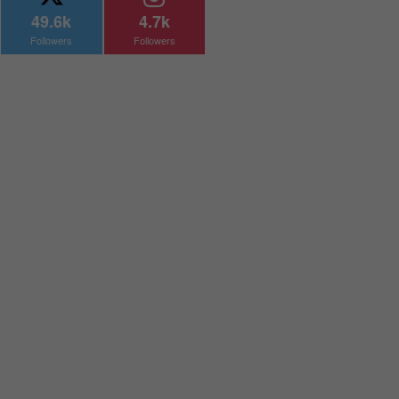
49.6k
4.7k
Followers
Followers