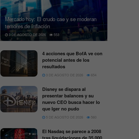
Mercado hoy: El crudo cae y se moderan
temores de inflación
3 DE AGOSTO DE 2026
553
4 acciones que BofA ve con
potencial antes de los
resultados
3 DE AGOSTO DE 2026
654
Disney se dispara al
presentar balances y su
nuevo CEO busca hacer lo
que Iger no pudo
5 DE AGOSTO DE 2026
560
El Nasdaq se parece a 2008
tras liquidaciones de 35.000