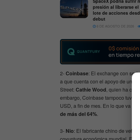
SpaceX podría sufrir 
presión al liberarse el
lote de acciones des
debut
6 DE AGOSTO DE 2026
2-
Coinbase
: El exchange con sede
a que cuenta con el apoyo de una d
Street:
Cathie Wood
, quien ha comp
embargo, Coinbase tampoco tuvo un
USD, a fin de mes. En lo que va del 
de más del 64%
.
3-
Nio
: El fabricante chino de vehíc
coyuntura económica mundial. Esto l