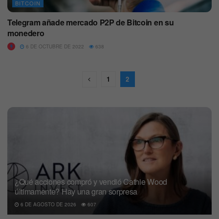
BITCOIN
Telegram añade mercado P2P de Bitcoin en su
monedero
6 DE OCTUBRE DE 2022
638
1
2
¿Qué acciones compró y vendió Cathie Wood
últimamente? Hay una gran sorpresa
6 DE AGOSTO DE 2026
607