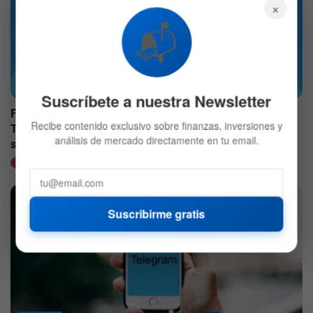
×
📬
CRIPTO
Suscríbete a nuestra Newsletter
Fundación TON agrega USDT a su bot @wallet en
Recibe contenido exclusivo sobre finanzas, inversiones y
Telegram, permitiendo a los usuarios enviar y recibir la
análisis de mercado directamente en tu email.
stablecoin dentro de los chats
22 DE MARZO DE 2023
571
Suscribirme gratis