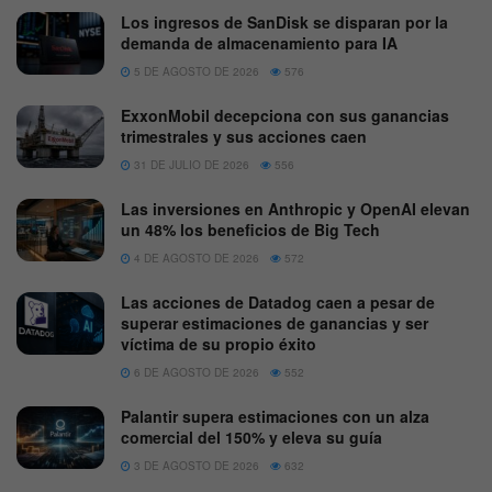
Los ingresos de SanDisk se disparan por la
demanda de almacenamiento para IA
5 DE AGOSTO DE 2026
576
ExxonMobil decepciona con sus ganancias
trimestrales y sus acciones caen
31 DE JULIO DE 2026
556
Las inversiones en Anthropic y OpenAI elevan
un 48% los beneficios de Big Tech
4 DE AGOSTO DE 2026
572
Las acciones de Datadog caen a pesar de
superar estimaciones de ganancias y ser
víctima de su propio éxito
6 DE AGOSTO DE 2026
552
Palantir supera estimaciones con un alza
comercial del 150% y eleva su guía
3 DE AGOSTO DE 2026
632