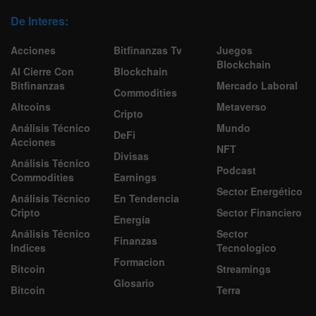
De Interes:
Acciones
Bitfinanzas Tv
Juegos
Blockchain
Al Cierre Con
Blockchain
Bitfinanzas
Mercado Laboral
Commodities
Altcoins
Metaverso
Cripto
Análisis Técnico
Mundo
DeFi
Acciones
NFT
Divisas
Análisis Técnico
Podcast
Commodities
Earnings
Sector Energético
Análisis Técnico
En Tendencia
Cripto
Sector Financiero
Energía
Análisis Técnico
Sector
Finanzas
Indices
Tecnologico
Formacion
Bitcoin
Streamings
Glosario
Bitcoin
Terra