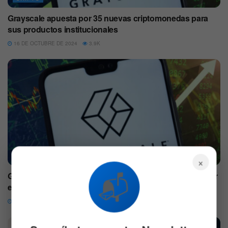
Grayscale apuesta por 35 nuevas criptomonedas para
sus productos institucionales
16 DE OCTUBRE DE 2024
3.9K
CRIPTO
×
📬
Grayscale revela las mejores criptomonedas para invertir
en 2024
27 DE SEPTIEMBRE DE 2024
15.4K