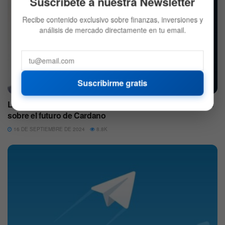
Suscríbete a nuestra Newsletter
Recibe contenido exclusivo sobre finanzas, inversiones y
análisis de mercado directamente en tu email.
Suscribirme gratis
ALTCOINS
La salida de Charles Hoskinson de Ethereum y el debate
sobre el futuro de Cardano
16 DE SEPTIEMBRE DE 2024
8.8K