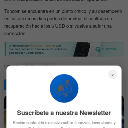
Toncoin se encuentra en un punto crítico, y su desempeño
en los próximos días podría determinar si continúa su
recuperación hacia los 6 USD o si vuelve a sufrir una
corrección.
Etiquetas:
TON
Toncoin
×
📬
Articulos
Relacionados
Suscríbete a nuestra Newsletter
Recibe contenido exclusivo sobre finanzas, inversiones y