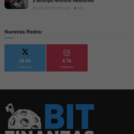
y anticipa retornos mediocres
3 DE AGOSTO DE 2026
575
Nuestras Redes:
49.6k
4.7k
Followers
Followers