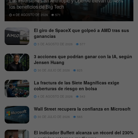
Las inversiones en Anthropic y OpenAI elevan un 48%
los beneficios de Big Tech
4 DE AGOSTO DE 2026
571
El giro de SpaceX que golpeó a AMD tras sus
ganancias
5 DE AGOSTO DE 2026
577
3 acciones que podrían ganar con la IA, según
Jensen Huang
30 DE JULIO DE 2026
825
La fractura de las Siete Magníficas exige
coberturas de riesgo en bolsa
4 DE AGOSTO DE 2026
543
Wall Street recupera la confianza en Microsoft
30 DE JULIO DE 2026
565
El indicador Buffett alcanza un récord del 230%