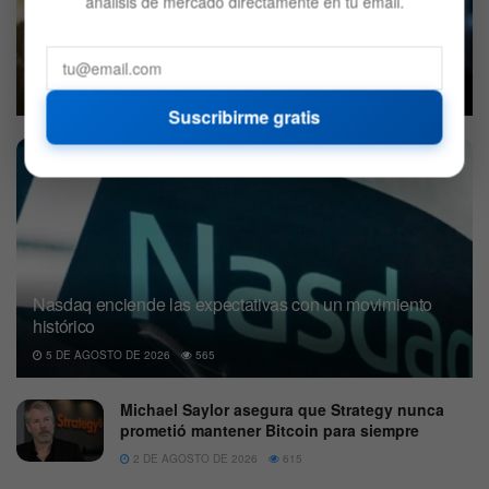
análisis de mercado directamente en tu email.
La burbuja de la IA podría llevar a Bitcoin al millón de
dólares, según Arthur Hayes
5 DE AGOSTO DE 2026
595
Suscribirme gratis
Nasdaq enciende las expectativas con un movimiento
histórico
5 DE AGOSTO DE 2026
565
Michael Saylor asegura que Strategy nunca
prometió mantener Bitcoin para siempre
2 DE AGOSTO DE 2026
615