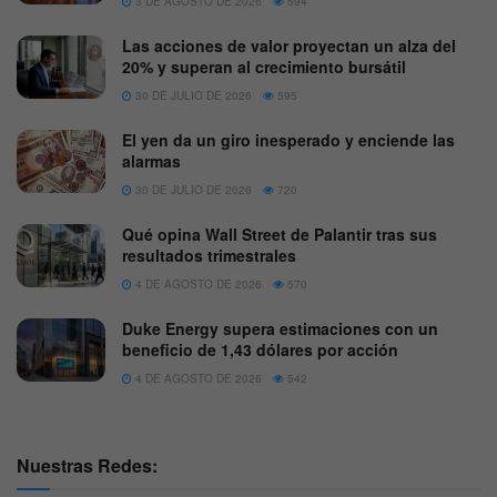
3 DE AGOSTO DE 2026
594
Las acciones de valor proyectan un alza del
20% y superan al crecimiento bursátil
30 DE JULIO DE 2026
595
El yen da un giro inesperado y enciende las
alarmas
30 DE JULIO DE 2026
720
Qué opina Wall Street de Palantir tras sus
resultados trimestrales
4 DE AGOSTO DE 2026
570
Duke Energy supera estimaciones con un
beneficio de 1,43 dólares por acción
4 DE AGOSTO DE 2026
542
Nuestras Redes: