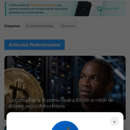
Etiquetas:
Criptomonedas
Toncoin
Articulos
Relacionados
La burbuja de la IA podría llevar a Bitcoin al millón de
dólares, según Arthur Hayes
5 DE AGOSTO DE 2026
579
×