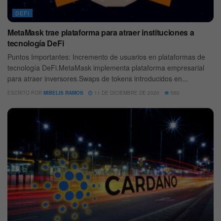
DEFI
MetaMask trae plataforma para atraer instituciones a
tecnología DeFi
Puntos Importantes: Incremento de usuarios en plataformas de
tecnología DeFi.MetaMask implementa plataforma empresarial
para atraer inversores.Swaps de tokens introducidos en...
ESCRITO POR
MIBELIS RAMOS
11 DE DICIEMBRE DE 2020
560