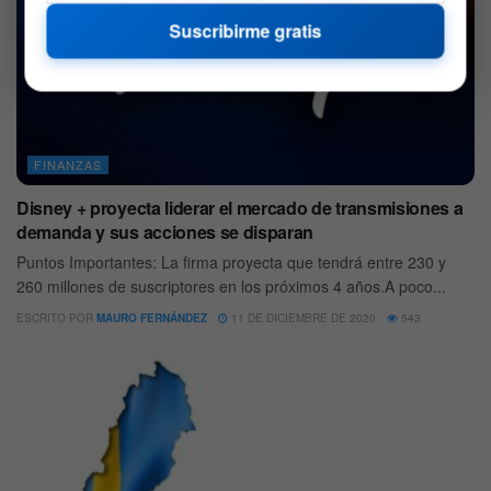
Suscribirme gratis
FINANZAS
Disney + proyecta liderar el mercado de transmisiones a
demanda y sus acciones se disparan
Puntos Importantes: La firma proyecta que tendrá entre 230 y
260 millones de suscriptores en los próximos 4 años.A poco...
ESCRITO POR
MAURO FERNÁNDEZ
11 DE DICIEMBRE DE 2020
543