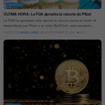
FINANZAS
ÚLTIMA HORA: La FDA aprueba la vacuna de Pfizer
La FDA ha aprobado este viernes la vacuna contra el covid-19
desarrollada por Pfizer y su socio BioNTech, esto convierte...
ESCRITO POR
MIGUEL LARES
12 DE DICIEMBRE DE 2020
543