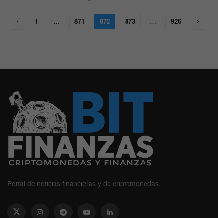
1
…
871
872
873
…
926
Portal de noticias financieras y de criptomonedas.