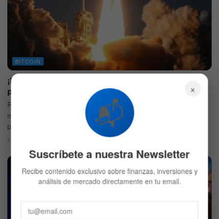
BITCOIN
¡Predicción de aumento extraordinariamente alto del
×
precio de Bitcoin!
📬
Rafael Shultze-Kraft, ejecutivo de Glassnode ha compartido
mediante sus redes sociales, algunas cifras de montos altos al
precio del bitcoin.
ESCRITO POR
MIBELIS RAMOS
11 DE DICIEMBRE DE 2020
528
Suscríbete a nuestra Newsletter
Recibe contenido exclusivo sobre finanzas, inversiones y
análisis de mercado directamente en tu email.