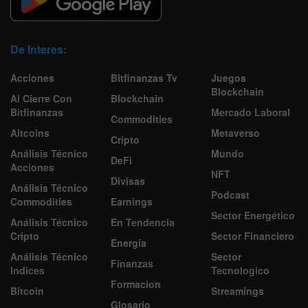
De Interes:
Acciones
Bitfinanzas Tv
Juegos
Blockchain
Al Cierre Con
Blockchain
Bitfinanzas
Mercado Laboral
Commodities
Altcoins
Metaverso
Cripto
Análisis Técnico
Mundo
DeFi
Acciones
NFT
Divisas
Análisis Técnico
Podcast
Commodities
Earnings
Sector Energético
Análisis Técnico
En Tendencia
Cripto
Sector Financiero
Energía
Análisis Técnico
Sector
Finanzas
Indices
Tecnologico
Formacion
Bitcoin
Streamings
Glosario