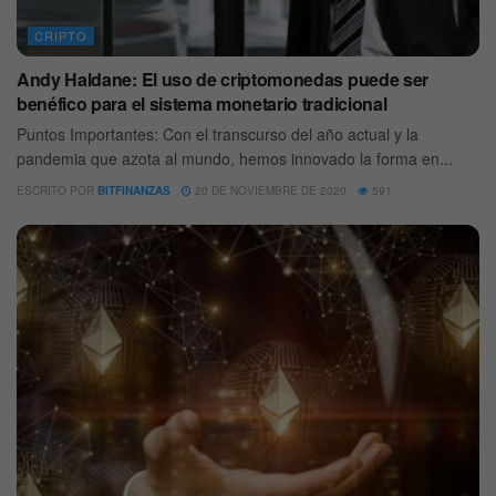
CRIPTO
Andy Haldane: El uso de criptomonedas puede ser
benéfico para el sistema monetario tradicional
Puntos Importantes: Con el transcurso del año actual y la
pandemia que azota al mundo, hemos innovado la forma en...
ESCRITO POR
BITFINANZAS
20 DE NOVIEMBRE DE 2020
591