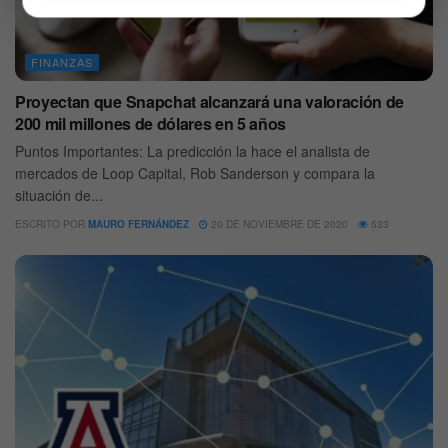
FINANZAS
Proyectan que Snapchat alcanzará una valoración de
200 mil millones de dólares en 5 años
Puntos Importantes: La predicción la hace el analista de
mercados de Loop Capital, Rob Sanderson y compara la
situación de...
ESCRITO POR
MAURO FERNÁNDEZ
20 DE NOVIEMBRE DE 2020
533