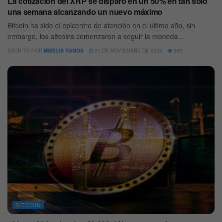
La cotización del XRP se disparó en un 50% en tan solo
una semana alcanzando un nuevo máximo
Bitcoin ha sido el epicentro de atención en el último año, sin
embargo, los altcoins comenzaron a seguir la moneda...
ESCRITO POR
MIBELIS RAMOS
21 DE NOVIEMBRE DE 2020
550
BITCOIN