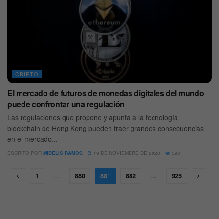
CRIPTO
El mercado de futuros de monedas digitales del mundo
puede confrontar una regulación
Las regulaciones que propone y apunta a la tecnología
blockchain de Hong Kong pueden traer grandes consecuencias
en el mercado...
ESCRITO POR
MIBELIS RAMOS
19 DE NOVIEMBRE DE 2020
526
1
…
880
881
882
…
925