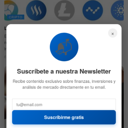
CRIPTO
Los Tokens DeFi generan hasta 3 dígitos en ganancias
×
El bitcoin ha dominado las noticias con esa carrera alcista. Sigue
📬
rompiendo récords y no ha presentado ninguna corrección
importante.
ESCRITO POR
MIBELIS RAMOS
20 DE NOVIEMBRE DE 2020
548
Suscríbete a nuestra Newsletter
Recibe contenido exclusivo sobre finanzas, inversiones y
análisis de mercado directamente en tu email.
Suscribirme gratis