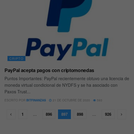
CRIPTO
PayPal acepta pagos con criptomonedas
Puntos Importantes: PayPal recientemente obtuvo una licencia de
moneda virtual condicional de NYDFS y se ha asociado con
Paxos Trust...
ESCRITO POR
BITFINANZAS
21 DE OCTUBRE DE 2020
593
1
…
896
897
898
…
926