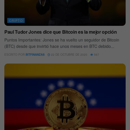
CRIPTO
Paul Tudor Jones dice que Bitcoin es la mejor opción
Puntos Importantes: Jones se ha vuelto un seguidor de Bitcoin
(BTC) desde que invirtió hace unos meses en BTC debido...
ESCRITO POR
BITFINANZAS
22 DE OCTUBRE DE 2020
567