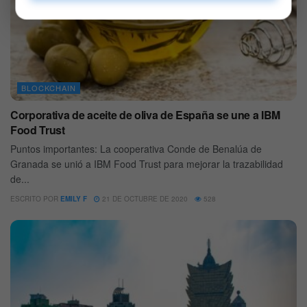
BLOCKCHAIN
Corporativa de aceite de oliva de España se une a IBM
Food Trust
Puntos importantes: La cooperativa Conde de Benalúa de
Granada se unió a IBM Food Trust para mejorar la trazabilidad
de...
ESCRITO POR
EMILY F
21 DE OCTUBRE DE 2020
528