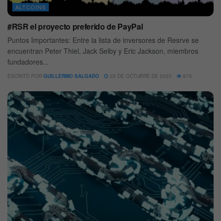
ALTCOINS
#RSR el proyecto preferido de PayPal
Puntos Importantes: Entre la lista de inversores de Resrve se
encuentran Peter Thiel, Jack Selby y Eric Jackson, miembros
fundadores...
ESCRITO POR
GUILLERMO SALGADO
22 DE OCTUBRE DE 2020
873