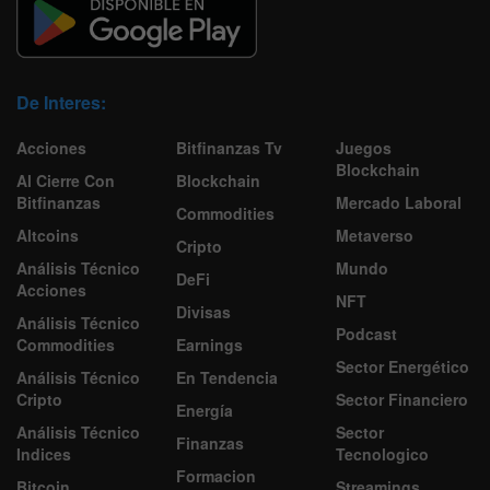
De Interes:
Acciones
Bitfinanzas Tv
Juegos
Blockchain
Al Cierre Con
Blockchain
Bitfinanzas
Mercado Laboral
Commodities
Altcoins
Metaverso
Cripto
Análisis Técnico
Mundo
DeFi
Acciones
NFT
Divisas
Análisis Técnico
Podcast
Commodities
Earnings
Sector Energético
Análisis Técnico
En Tendencia
Cripto
Sector Financiero
Energía
Análisis Técnico
Sector
Finanzas
Indices
Tecnologico
Formacion
Bitcoin
Streamings