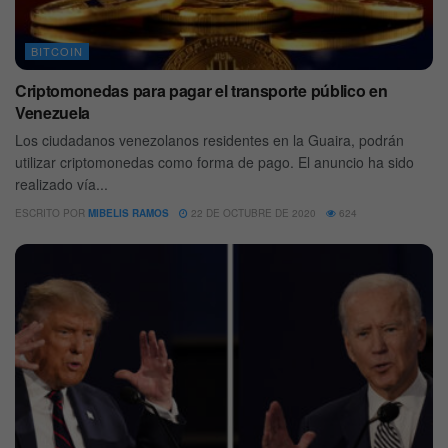
BITCOIN
Criptomonedas para pagar el transporte público en
Venezuela
Los ciudadanos venezolanos residentes en la Guaira, podrán
utilizar criptomonedas como forma de pago. El anuncio ha sido
realizado vía...
ESCRITO POR
MIBELIS RAMOS
22 DE OCTUBRE DE 2020
624