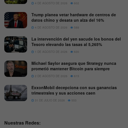
4 DE AGOSTO DE 2026
602
Trump planea vetar hardware de centros de
datos chino y desata un alza del 16%
4 DE AGOSTO DE 2026
588
La intervención del yen sacude los bonos del
Tesoro elevando las tasas al 5,265%
1 DE AGOSTO DE 2026
630
Michael Saylor asegura que Strategy nunca
prometió mantener Bitcoin para siempre
2 DE AGOSTO DE 2026
615
ExxonMobil decepciona con sus ganancias
trimestrales y sus acciones caen
31 DE JULIO DE 2026
553
Nuestras Redes: