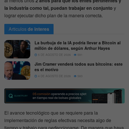
al menos unos
2 años para que los entes pertinentes y
la industria como tal, puedan trabajar en conjunto
y
lograr ejecutar dicho plan de la manera correcta.
Articulos
de interes
La burbuja de la IA podría llevar a Bitcoin al
millón de dólares, según Arthur Hayes
5 DE AGOSTO DE 2026
591
Jim Cramer venderá todos sus bitcoins: este
es el motivo
4 DE AGOSTO DE 2026
583
El avance tecnológico que se requiere para la
implementación de reglas efectivas necesita algo de
tiempo y trabajo para perfeccionarse. De manera que haya