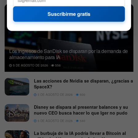
Suscribirme gratis
Los ingresos de SanDisk se disparan por la demanda de
almacenamiento para IA
5 DE AGOSTO DE 2026
556
Las acciones de Nvidia se disparan, ¿gracias a
SpaceX?
5 DE AGOSTO DE 2026
600
Disney se dispara al presentar balances y su
nuevo CEO busca hacer lo que Iger no pudo
5 DE AGOSTO DE 2026
540
La burbuja de la IA podría llevar a Bitcoin al