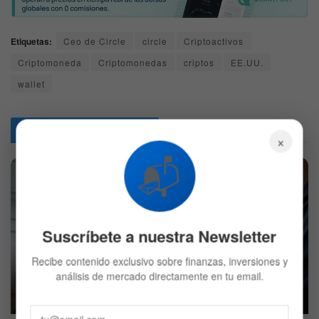
Etiquetas:
Ceo de Circle
circle
Criptoactivos
Criptomoneda
Criptomonedas
criptos
EE.UU.
wallet
Articulos
Relacionados
×
📬
Suscríbete a nuestra Newsletter
Recibe contenido exclusivo sobre finanzas, inversiones y
E.l.f. Beauty recibe 50 millones en reembolsos y duplica
análisis de mercado directamente en tu email.
sus beneficios netos
5 DE AGOSTO DE 2026
558