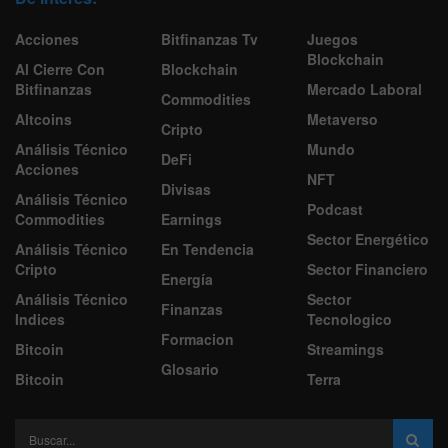
Acciones
Bitfinanzas Tv
Juegos
Blockchain
Al Cierre Con
Blockchain
Bitfinanzas
Mercado Laboral
Commodities
Altcoins
Metaverso
Cripto
Análisis Técnico
Mundo
DeFi
Acciones
NFT
Divisas
Análisis Técnico
Podcast
Commodities
Earnings
Sector Energético
Análisis Técnico
En Tendencia
Cripto
Sector Financiero
Energía
Análisis Técnico
Sector
Finanzas
Indices
Tecnologico
Formacion
Bitcoin
Streamings
Glosario
Bitcoin
Terra