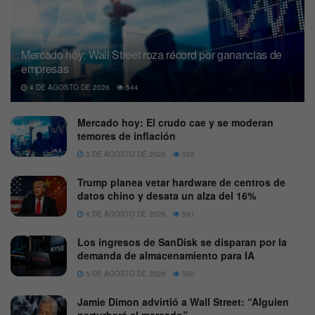
Mercado hoy: Wall Street roza récord por ganancias de
empresas
4 DE AGOSTO DE 2026
544
Mercado hoy: El crudo cae y se moderan
temores de inflación
3 DE AGOSTO DE 2026
553
Trump planea vetar hardware de centros de
datos chino y desata un alza del 16%
4 DE AGOSTO DE 2026
591
Los ingresos de SanDisk se disparan por la
demanda de almacenamiento para IA
5 DE AGOSTO DE 2026
580
Jamie Dimon advirtió a Wall Street: “Alguien