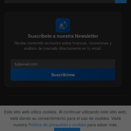
📬
Suscríbete a nuestra Newsletter
Recibe contenido exclusivo sobre finanzas, inversiones y
análisis de mercado directamente en tu email.
Suscribirme
Acerca de nosotros
Politica Editorial
Nuestro Equipo
Este sitio web utiliza cookies. Al continuar utilizando este sitio web,
Contactanos
Anunciate
está dando su consentimiento para el uso de cookies. Visite
nuestra
Política de privacidad y cookies
para saber más.
© 2022-2026
BitFinanzas
- Hecho por
Team DM. 😎