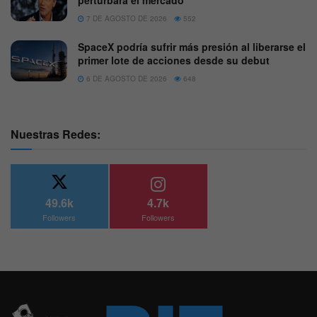
perturbará el mercado”
7 DE AGOSTO DE 2026
552
SpaceX podría sufrir más presión al liberarse el
primer lote de acciones desde su debut
6 DE AGOSTO DE 2026
648
Nuestras Redes:
49.6k
4.7k
Followers
Followers