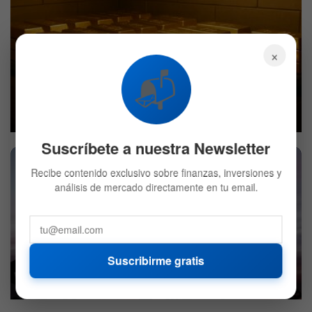
×
📬
El oro vuelve a brillar: los motivos detrás de la subida de
su precio
6 DE AGOSTO DE 2026
622
Suscríbete a nuestra Newsletter
Recibe contenido exclusivo sobre finanzas, inversiones y
análisis de mercado directamente en tu email.
Suscribirme gratis
El petróleo se dispara tras anuncio de Trump
29 DE JULIO DE 2026
601