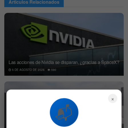
Articulos
Relacionados
Las acciones de Nvidia se disparan, ¿gracias a SpaceX?
5 DE AGOSTO DE 2026
590
×
📬