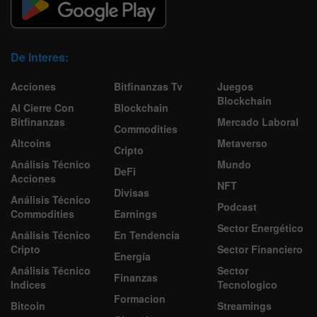
De Interes:
Acciones
Bitfinanzas Tv
Juegos
Blockchain
Al Cierre Con
Blockchain
Bitfinanzas
Mercado Laboral
Commodities
Altcoins
Metaverso
Cripto
Análisis Técnico
Mundo
DeFi
Acciones
NFT
Divisas
Análisis Técnico
Podcast
Commodities
Earnings
Sector Energético
Análisis Técnico
En Tendencia
Cripto
Sector Financiero
Energía
Análisis Técnico
Sector
Finanzas
Indices
Tecnologico
Formacion
Bitcoin
Streamings