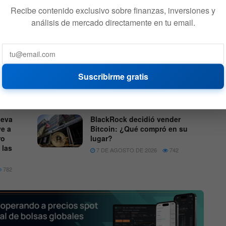
Recibe contenido exclusivo sobre finanzas, inversiones y
DT y USDC están acumulando stablecoins.
análisis de mercado directamente en tu email.
 que los comerciantes supervisen la media de edad en
 como de USDC. La media de edad en dólares invertidos es
s en la blockchain ponderada por el precio de compra.
Suscribirme gratis
leva
BlackRock decidió vender
ve a
Bitcoin: ¿Qué compró en su
ro
lugar?
 las
7 DE AGOSTO DE 2026
742
782