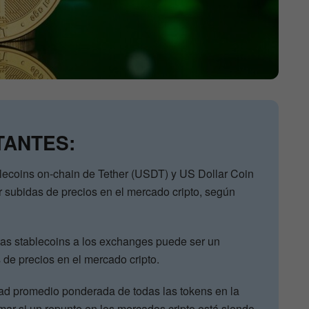
TANTES:
lecoins on-chain de Tether (USDT) y US Dollar Coin
 subidas de precios en el mercado cripto, según
tas stablecoins a los exchanges puede ser un
 de precios en el mercado cripto.
edad promedio ponderada de todas las tokens en la
mar si un repunte en los mercados cripto está siendo