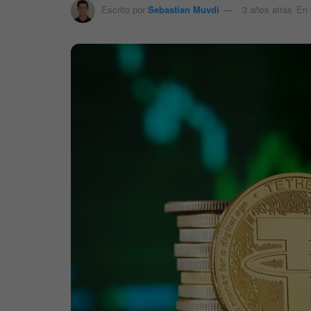
Escrito por
Sebastian Muvdi
3 años atrás
En