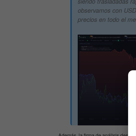
siendo trasladadas r
observamos con USDC
precios en todo el m
Además, la firma de análisis destaca