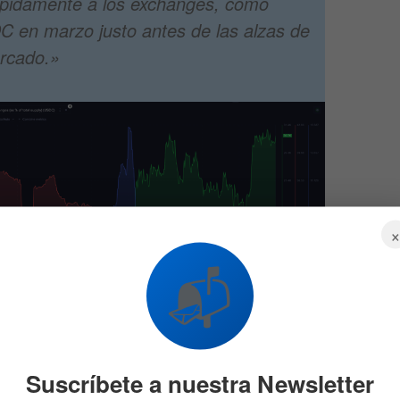
ápidamente a los exchanges, como
 en marzo justo antes de las alzas de
ercado.»
📬
Suscríbete a nuestra Newsletter
 que los comerciantes deberían prestar atención a si las