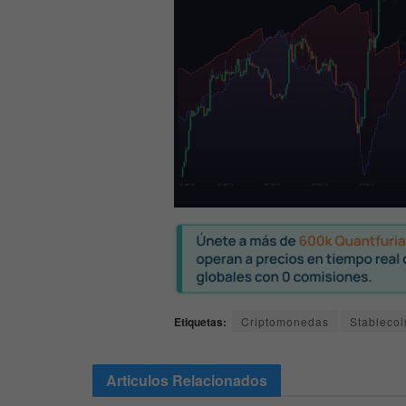
Etiquetas:
Criptomonedas
Stablecoi
Articulos
Relacionados