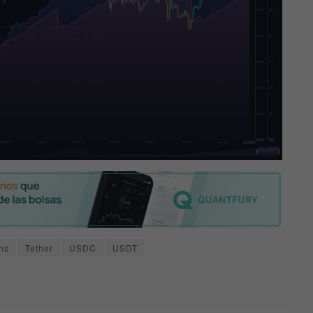
ns
Tether
USDC
USDT