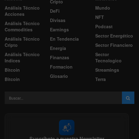
Cripto
Análisis Técnico
Mundo
DeFi
Acciones
NFT
Divisas
Análisis Técnico
Podcast
Commodities
Earnings
Sector Energético
Análisis Técnico
En Tendencia
Cripto
Sector Financiero
Energía
Análisis Técnico
Sector
Finanzas
Indices
Tecnologico
Formacion
Bitcoin
Streamings
Glosario
Bitcoin
Terra
📬
Suscríbete a nuestra Newsletter