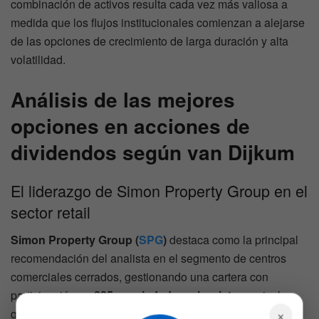
combinación de activos resulta cada vez más valiosa a
medida que los flujos institucionales comienzan a alejarse
de las opciones de crecimiento de larga duración y alta
volatilidad.
Análisis de las mejores
opciones en acciones de
dividendos según van Dijkum
El liderazgo de Simon Property Group en el
sector retail
Simon Property Group (
SPG
)
destaca como la principal
recomendación del analista en el segmento de centros
comerciales cerrados, gestionando una cartera con
participación en
235 propiedades minoristas
a nivel
×
global y un dividendo del
4,21%
. Tras superar las