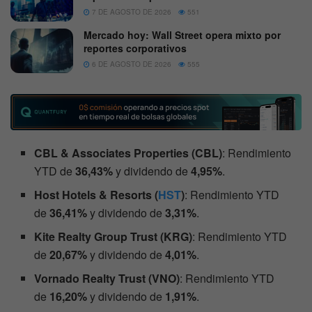
7 DE AGOSTO DE 2026
551
Mercado hoy: Wall Street opera mixto por
reportes corporativos
6 DE AGOSTO DE 2026
555
CBL & Associates Properties (CBL)
: Rendimiento
YTD de
36,43%
y dividendo de
4,95%
.
Host Hotels & Resorts (
HST
)
: Rendimiento YTD
de
36,41%
y dividendo de
3,31%
.
Kite Realty Group Trust (KRG)
: Rendimiento YTD
de
20,67%
y dividendo de
4,01%
.
Vornado Realty Trust (VNO)
: Rendimiento YTD
de
16,20%
y dividendo de
1,91%
.