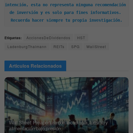
intención, esta no representa ninguna recomendación 
de inversión y es solo para fines informativos. 
Recuerda hacer siempre tu propia investigación.
Etiquetas:
AccionesDeDividendos
HST
LadenburgThalmann
REITs
SPG
WallStreet
Articulos
Relacionados
Wall Street: Preapertura con tecnología, turismo y
alimentación bajo presión