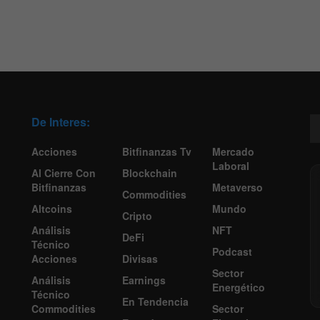
De Interes:
Acciones
Bitfinanzas Tv
Mercado
Laboral
Al Cierre Con
Blockchain
Bitfinanzas
Metaverso
Commodities
Altcoins
Mundo
Cripto
Análisis
NFT
DeFi
Técnico
Podcast
Acciones
Divisas
Sector
Análisis
Earnings
Energético
Técnico
En Tendencia
Commodities
Sector