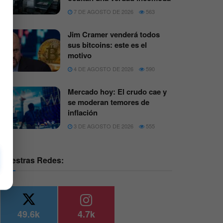
7 DE AGOSTO DE 2026
563
Jim Cramer venderá todos
sus bitcoins: este es el
motivo
4 DE AGOSTO DE 2026
590
Mercado hoy: El crudo cae y
se moderan temores de
inflación
3 DE AGOSTO DE 2026
555
Nuestras Redes:
49.6k
4.7k