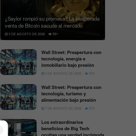
¿Saylor rompió su promesa? La inesperada
venta de Bitcoin sacude al mercado
3 DE AGOSTO DE 2026
591
Wall Street: Preapertura con
tecnología, energía e
inmobiliario bajo presión
4 DE AGOSTO DE 2026
574
Wall Street: Preapertura con
tecnología, turismo y
alimentación bajo presión
7 DE AGOSTO DE 2026
579
Los extraordinarios
beneficios de Big Tech
×
ocultan una verdad incómoda