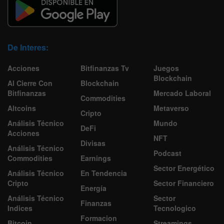
De Interes:
Acciones
Bitfinanzas Tv
Juegos
Blockchain
Al Cierre Con
Blockchain
Bitfinanzas
Mercado Laboral
Commodities
Altcoins
Metaverso
Cripto
Análisis Técnico
Mundo
DeFi
Acciones
NFT
Divisas
Análisis Técnico
Podcast
Commodities
Earnings
Sector Energético
Análisis Técnico
En Tendencia
Cripto
Sector Financiero
Energía
Análisis Técnico
Sector
Finanzas
Indices
Tecnologico
Formacion
Bitcoin
Streamings