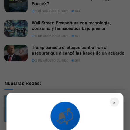
SpaceX?
5 DE AGOSTO DE 2026
644
Wall Street: Preapertura con tecnología,
consumo y farmacéutica bajo presión
6 DE AGOSTO DE 2026
573
Trump cancela el ataque contra Irán al
asegurar que alcanzó las bases de un acuerdo
2 DE AGOSTO DE 2026
591
Nuestras Redes:
×
📬
49.6k
4.7k
Followers
Followers