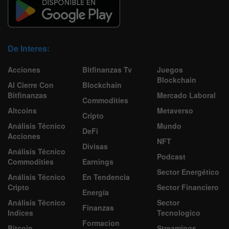
De Interes:
Acciones
Bitfinanzas Tv
Juegos
Blockchain
Al Cierre Con
Blockchain
Bitfinanzas
Mercado Laboral
Commodities
Altcoins
Metaverso
Cripto
Análisis Técnico
Mundo
DeFi
Acciones
NFT
Divisas
Análisis Técnico
Podcast
Commodities
Earnings
Sector Energético
Análisis Técnico
En Tendencia
Cripto
Sector Financiero
Energía
Análisis Técnico
Sector
Finanzas
Indices
Tecnologico
Formacion
Bitcoin
Streamings