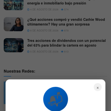
energía e inmobiliario bajo presión
4 DE AGOSTO DE 2026
574
¿Qué acciones compró y vendió Cathie Wood
últimamente? Hay una gran sorpresa
6 DE AGOSTO DE 2026
679
Tres acciones de dividendos con un potencial
del 63% para blindar la cartera en agosto
5 DE AGOSTO DE 2026
613
Nuestras Redes:
×
📬
49.6k
4.7k
Followers
Followers