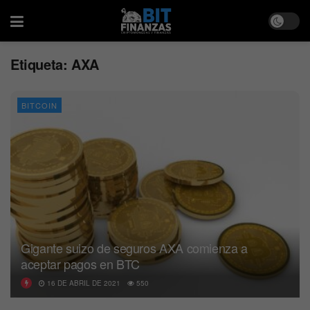
Etiqueta:
AXA
BITCOIN
Gigante suizo de seguros AXA comienza a
aceptar pagos en BTC
16 DE ABRIL DE 2021
550