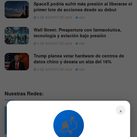
SpaceX podría sufrir más presión al liberarse el
primer lote de acciones desde su debut
6 DE AGOSTO DE 2026
653
Wall Street: Preapertura con farmacéutica,
tecnología y aviación bajo presión
3 DE AGOSTO DE 2026
598
Trump planea vetar hardware de centros de
datos chino y desata un alza del 16%
4 DE AGOSTO DE 2026
594
Nuestras Redes:
×
📬
49.6k
4.7k
Followers
Followers